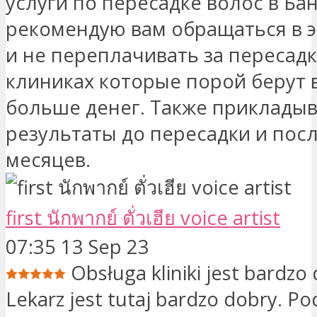
услуги по пересадке волос в Бан
рекомендую вам обращаться в э
и не переплачивать за пересадк
клиниках которые порой берут в
больше денег. Также приклады
результаты до пересадки и посл
месяцев.
first นักพากย์ ตั่วเฮีย voice artist
07:35 13 Sep 23
Obsługa kliniki jest bardzo
Lekarz jest tutaj bardzo dobry. Po