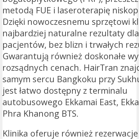
metodą FUE i laseroterapię nisko
Dzięki nowoczesnemu sprzętowi kli
najbardziej naturalne rezultaty dl
pacjentów, bez blizn i trwałych re
Gwarantują również doskonałe wy
rozsądnych cenach. HairTran znajd
samym sercu Bangkoku przy Sukhu
jest łatwo dostępny z terminalu
autobusowego Ekkamai East, Ekka
Phra Khanong BTS.
Klinika oferuje również rezerwacj