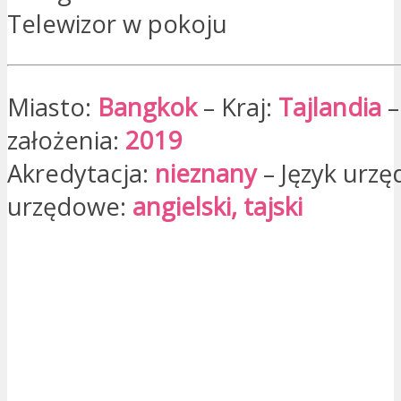
Telewizor w pokoju
Miasto:
Bangkok
– Kraj:
Tajlandia
–
założenia:
2019
Akredytacja:
nieznany
– Język urzę
urzędowe:
angielski, tajski