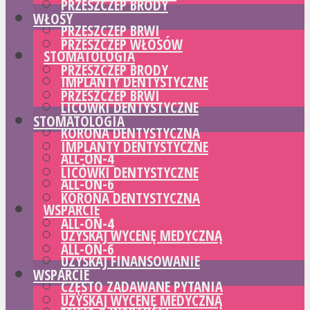
PRZESZCZEP BRODY
WŁOSY
PRZESZCZEP BRWI
PRZESZCZEP WŁOSÓW
STOMATOLOGIA
PRZESZCZEP BRODY
IMPLANTY DENTYSTYCZNE
PRZESZCZEP BRWI
LICÓWKI DENTYSTYCZNE
STOMATOLOGIA
KORONA DENTYSTYCZNA
IMPLANTY DENTYSTYCZNE
ALL-ON-4
LICÓWKI DENTYSTYCZNE
ALL-ON-6
KORONA DENTYSTYCZNA
WSPARCIE
ALL-ON-4
UZYSKAJ WYCENĘ MEDYCZNĄ
ALL-ON-6
UZYSKAJ FINANSOWANIE
WSPARCIE
CZĘSTO ZADAWANE PYTANIA
UZYSKAJ WYCENĘ MEDYCZNĄ