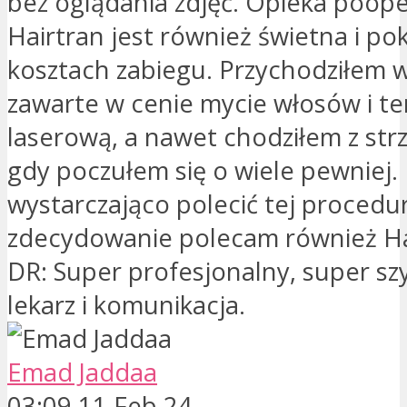
bez oglądania zdjęć. Opieka poop
Hairtran jest również świetna i p
kosztach zabiegu. Przychodziłem w
zawarte w cenie mycie włosów i te
laserową, a nawet chodziłem z str
gdy poczułem się o wiele pewniej.
wystarczająco polecić tej procedur
zdecydowanie polecam również Ha
DR: Super profesjonalny, super szy
lekarz i komunikacja.
Emad Jaddaa
03:09 11 Feb 24