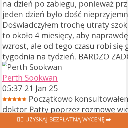
na dzień po zabiegu, ponieważ prz
jeden dzień było dość nieprzyjemn
Doświadczyłem trochę utraty szoku
to około 4 miesięcy, aby naprawd
wzrost, ale od tego czasu robi się 
tygodnia na tydzień. BARDZO Z
Perth Sookwan
05:37 21 Jan 25
Początkowo konsultowałem
doktor Patty poprzez rozmowę wi
miesięcy przed zabiegiem. Była miła
‍👩‍⚕ UZYSKAJ BEZPŁATNĄ WYCENĘ ➡️