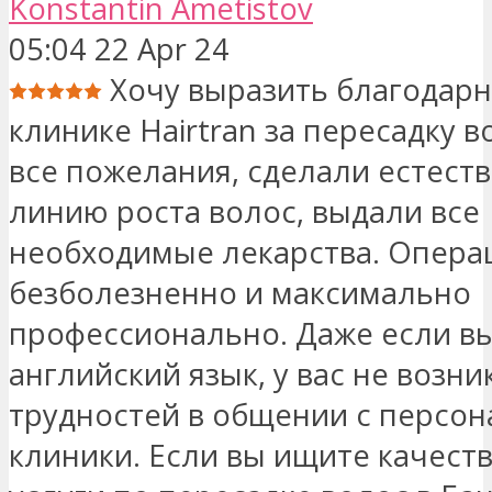
Konstantin Ametistov
05:04 22 Apr 24
Хочу выразить благодар
клинике Hairtran за пересадку в
все пожелания, сделали естест
линию роста волос, выдали все
необходимые лекарства. Опера
безболезненно и максимально
профессионально. Даже если вы
английский язык, у вас не возни
трудностей в общении с персо
клиники. Если вы ищите качест