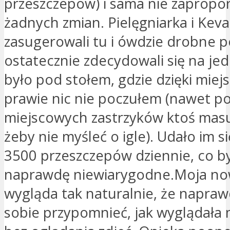
przeszczepów) i sama nie zaprop
żadnych zmian. Pielęgniarka i Keva
zasugerowali tu i ówdzie drobne p
ostatecznie zdecydowali się na je
było pod stołem, gdzie dzięki mie
prawie nic nie poczułem (nawet p
miejscowych zastrzyków ktoś masuj
żeby nie myśleć o igle). Udało im 
3500 przeszczepów dziennie, co b
naprawdę niewiarygodne.Moja no
wygląda tak naturalnie, że napra
sobie przypomnieć, jak wyglądała 