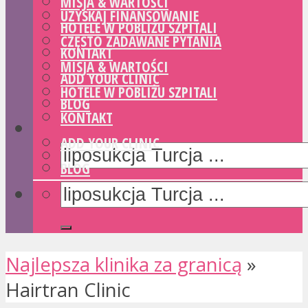
MISJA & WARTOŚCI
UZYSKAJ FINANSOWANIE
HOTELE W POBLIŻU SZPITALI
CZĘSTO ZADAWANE PYTANIA
KONTAKT
MISJA & WARTOŚCI
ADD YOUR CLINIC
HOTELE W POBLIŻU SZPITALI
BLOG
KONTAKT
ADD YOUR CLINIC
BLOG
Najlepsza klinika za granicą
»
Hairtran Clinic