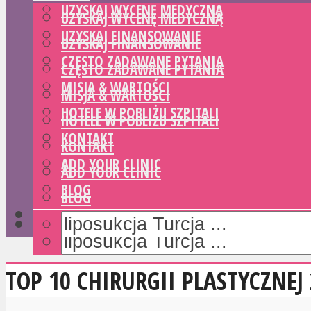
UZYSKAJ WYCENĘ MEDYCZNĄ
UZYSKAJ WYCENĘ MEDYCZNĄ
UZYSKAJ FINANSOWANIE
UZYSKAJ FINANSOWANIE
CZĘSTO ZADAWANE PYTANIA
CZĘSTO ZADAWANE PYTANIA
MISJA & WARTOŚCI
MISJA & WARTOŚCI
HOTELE W POBLIŻU SZPITALI
HOTELE W POBLIŻU SZPITALI
KONTAKT
KONTAKT
ADD YOUR CLINIC
ADD YOUR CLINIC
BLOG
BLOG
TOP 10 CHIRURGII PLASTYCZNEJ