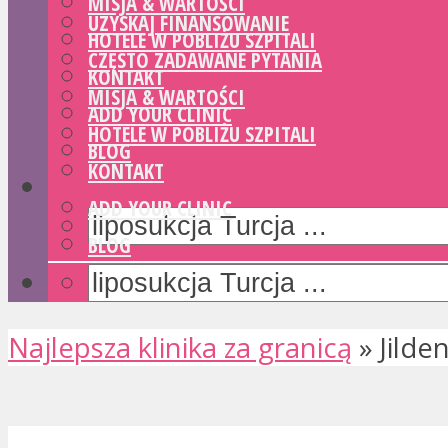
MISJA & WARTOŚCI
UZYSKAJ FINANSOWANIE
HOTELE W POBLIŻU SZPITALI
CZĘSTO ZADAWANE PYTANIA
KONTAKT
MISJA & WARTOŚCI
ADD YOUR CLINIC
HOTELE W POBLIŻU SZPITALI
BLOG
KONTAKT
ADD YOUR CLINIC
BLOG
Najlepsza klinika za granicą
»
Jilden