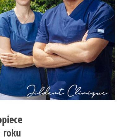
opiece
8 roku