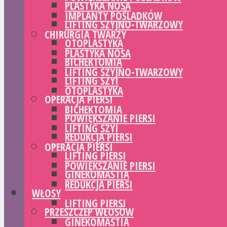
PLASTYKA NOSA
IMPLANTY POŚLADKÓW
LIFTING SZYJNO-TWARZOWY
CHIRURGIA TWARZY
OTOPLASTYKA
PLASTYKA NOSA
BICHEKTOMIA
LIFTING SZYJNO-TWARZOWY
LIFTING SZYI
OTOPLASTYKA
OPERACJA PIERSI
BICHEKTOMIA
POWIĘKSZANIE PIERSI
LIFTING SZYI
REDUKCJA PIERSI
OPERACJA PIERSI
LIFTING PIERSI
POWIĘKSZANIE PIERSI
GINEKOMASTIA
REDUKCJA PIERSI
WŁOSY
LIFTING PIERSI
PRZESZCZEP WŁOSÓW
GINEKOMASTIA