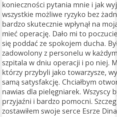
konieczności pytania mnie i jak wyj
wszystkie możliwe ryzyko bez żadn
bardzo skutecznie wpłynął na moją
mieć operację. Dało mi to poczuci
się poddać ze spokojem ducha. B
zadowolony z personelu w każdym
szpitala w dniu operacji i po niej. 
którzy przybyli jako towarzysze, wyr
samą satysfakcję. Chciałbym otwo
nawias dla pielęgniarek. Wszyscy b
przyjaźni i bardzo pomocni. Szczeg
zostawiłem swoje serce Esrze Din