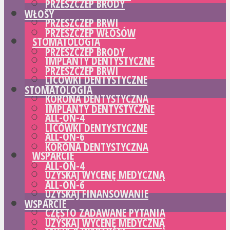
PRZESZCZEP BRODY
WŁOSY
PRZESZCZEP BRWI
PRZESZCZEP WŁOSÓW
STOMATOLOGIA
PRZESZCZEP BRODY
IMPLANTY DENTYSTYCZNE
PRZESZCZEP BRWI
LICÓWKI DENTYSTYCZNE
STOMATOLOGIA
KORONA DENTYSTYCZNA
IMPLANTY DENTYSTYCZNE
ALL-ON-4
LICÓWKI DENTYSTYCZNE
ALL-ON-6
KORONA DENTYSTYCZNA
WSPARCIE
ALL-ON-4
UZYSKAJ WYCENĘ MEDYCZNĄ
ALL-ON-6
UZYSKAJ FINANSOWANIE
WSPARCIE
CZĘSTO ZADAWANE PYTANIA
UZYSKAJ WYCENĘ MEDYCZNĄ