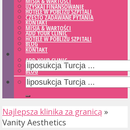
MISJA & WARTOŚCI
UZYSKAJ FINANSOWANIE
HOTELE W POBLIŻU SZPITALI
CZĘSTO ZADAWANE PYTANIA
KONTAKT
MISJA & WARTOŚCI
ADD YOUR CLINIC
HOTELE W POBLIŻU SZPITALI
BLOG
KONTAKT
ADD YOUR CLINIC
BLOG
Najlepsza klinika za granicą
»
Vanity Aesthetics