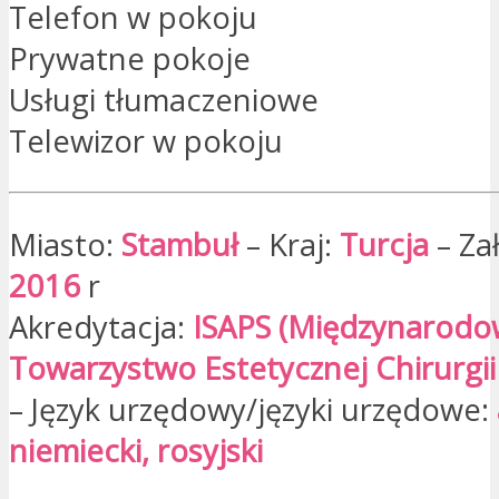
Telefon w pokoju
Prywatne pokoje
Usługi tłumaczeniowe
Telewizor w pokoju
Miasto:
Stambuł
– Kraj:
Turcja
– Za
2016
r
Akredytacja:
ISAPS (Międzynarod
Towarzystwo Estetycznej Chirurgii 
– Język urzędowy/języki urzędowe:
niemiecki, rosyjski