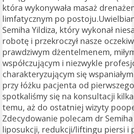
która wykonywała masaż drenaże
limfatycznym po postoju.Uwielbia
Semiha Yildiza, który wykonał nie
robotę i przekroczył nasze oczekiw
prawdziwym dżentelmenem, miły
współczującym i niezwykle profes
charakteryzującym się wspaniałym
przy łóżku pacjenta od pierwszego
spotkaliśmy się na konsultacji kilk
temu, aż do ostatniej wizyty poope
Zdecydowanie polecam dr Semiha 
liposukcji, redukcji/liftingu piersi i 