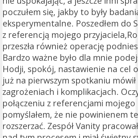
nie uspokajając, a jeszcze inni spraw
poczułem się, jakby to były badani
eksperymentalne. Poszedłem do 
z referencją mojego przyjaciela,R
przeszła również operację podniesi
Bardzo ważne było dla mnie podej
Hodji, spokój, nastawienie na cel o
już na pierwszym spotkaniu mówił
zagrożeniach i komplikacjach. Ocz
połączeniu z referencjami mojego p
pomyślałem, że nie powinienem te
rozszerzać. Zespół Vanity pracowa
nad tym procesem i miał świetny s