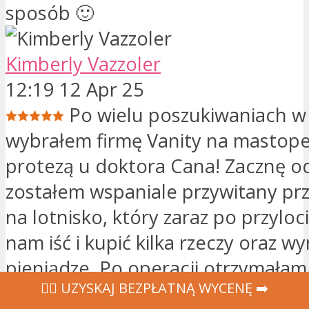
sposób 🙂
Kimberly Vazzoler
12:19 12 Apr 25
Po wielu poszukiwaniach w
wybrałem firmę Vanity na mastope
protezą u doktora Cana! Zacznę od
zostałem wspaniale przywitany prz
na lotnisko, który zaraz po przylo
nam iść i kupić kilka rzeczy oraz w
pieniądze. Po operacji otrzymała
‍👩‍⚕ UZYSKAJ BEZPŁATNĄ WYCENĘ ➡️
opiekę do tego stopnia, że ​​bez ż