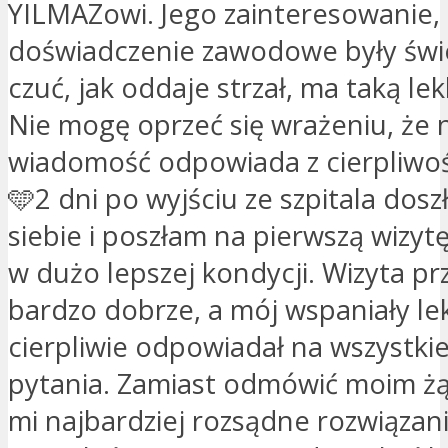
YILMAZowi. Jego zainteresowanie, ż
doświadczenie zawodowe były świ
czuć, jak oddaje strzał, ma taką lek
Nie mogę oprzeć się wrażeniu, że 
wiadomość odpowiada z cierpliwośc
🩵2 dni po wyjściu ze szpitala dos
siebie i poszłam na pierwszą wizyt
w dużo lepszej kondycji. Wizyta pr
bardzo dobrze, a mój wspaniały le
cierpliwie odpowiadał na wszystki
pytania. Zamiast odmówić moim ż
mi najbardziej rozsądne rozwiązan