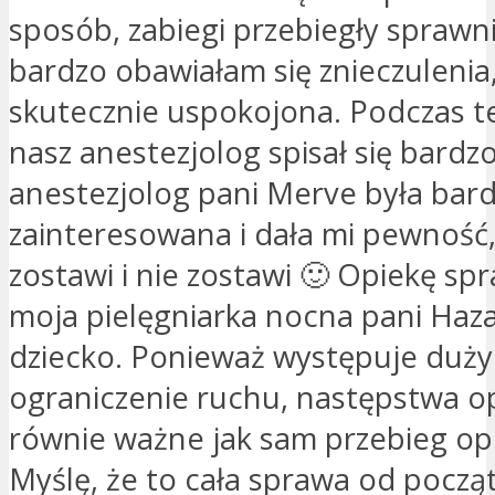
sposób, zabiegi przebiegły sprawnie
bardzo obawiałam się znieczulenia
skutecznie uspokojona. Podczas 
nasz anestezjolog spisał się bardz
anestezjolog pani Merve była bar
zainteresowana i dała mi pewność,
zostawi i nie zostawi 🙂 Opiekę s
moja pielęgniarka nocna pani Hazal
dziecko. Ponieważ występuje duży 
ograniczenie ruchu, następstwa op
równie ważne jak sam przebieg ope
Myślę, że to cała sprawa od począ