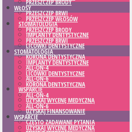
PRZESZCZEP BRODY
WŁOSY
PRZESZCZEP BRWI
PRZESZCZEP WŁOSÓW
STOMATOLOGIA
PRZESZCZEP BRODY
IMPLANTY DENTYSTYCZNE
PRZESZCZEP BRWI
LICÓWKI DENTYSTYCZNE
STOMATOLOGIA
KORONA DENTYSTYCZNA
IMPLANTY DENTYSTYCZNE
ALL-ON-4
LICÓWKI DENTYSTYCZNE
ALL-ON-6
KORONA DENTYSTYCZNA
WSPARCIE
ALL-ON-4
UZYSKAJ WYCENĘ MEDYCZNĄ
ALL-ON-6
UZYSKAJ FINANSOWANIE
WSPARCIE
CZĘSTO ZADAWANE PYTANIA
UZYSKAJ WYCENĘ MEDYCZNĄ