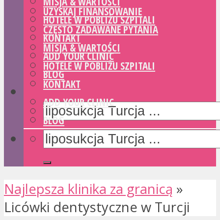
MISJA & WARTOŚCI
UZYSKAJ FINANSOWANIE
HOTELE W POBLIŻU SZPITALI
CZĘSTO ZADAWANE PYTANIA
KONTAKT
MISJA & WARTOŚCI
ADD YOUR CLINIC
HOTELE W POBLIŻU SZPITALI
BLOG
KONTAKT
ADD YOUR CLINIC
BLOG
Najlepsza klinika za granicą
»
Licówki dentystyczne w Turcji