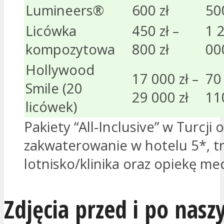
Lumineers®
600 zł
500
Licówka
450 zł –
1 2
kompozytowa
800 zł
000
Hollywood
17 000 zł –
70 
Smile (20
29 000 zł
11
licówek)
Pakiety “All-Inclusive” w Turcji
zakwaterowanie w hotelu 5*, t
lotnisko/klinika oraz opiekę me
Zdjęcia przed i po nasz