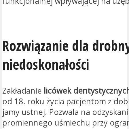
funkcjonalnej wpływającej na uzęb
PROSZĘ O KONTAKT
Rozwiązanie dla drobn
niedoskonałości
Zakładanie
licówek dentystycznyc
od 18. roku życia pacjentom z do
jamy ustnej. Pozwala na odzyskani
promiennego uśmiechu przy ogran