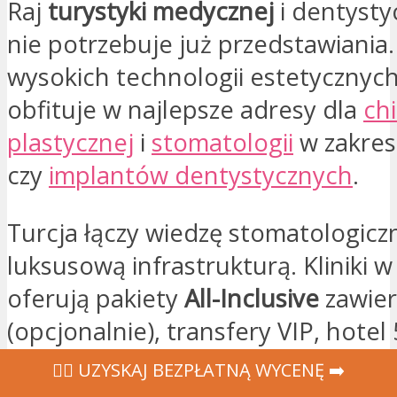
Raj
turystyki medycznej
i dentysty
nie potrzebuje już przedstawiania.
wysokich technologii estetycznyc
obfituje w najlepsze adresy dla
chi
plastycznej
i
stomatologii
w zakres
czy
implantów dentystycznych
.
Turcja łączy wiedzę stomatologicz
luksusową infrastrukturą. Kliniki 
oferują pakiety
All-Inclusive
zawier
(opcjonalnie), transfery VIP, hotel
w języku polskim, co pozwala zaos
‍👩‍⚕ UZYSKAJ BEZPŁATNĄ WYCENĘ ➡️
70% w stosunku do cen europejsk