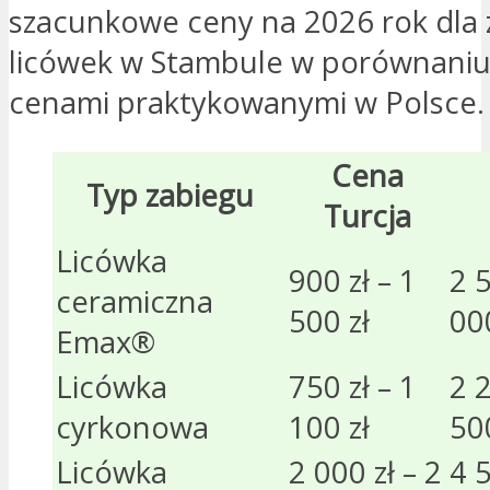
szacunkowe ceny na 2026 rok dla 
licówek w Stambule w porównaniu
cenami praktykowanymi w Polsce.
Cena
Typ zabiegu
Turcja
Licówka
900 zł – 1
2 5
ceramiczna
500 zł
000
Emax®
Licówka
750 zł – 1
2 2
cyrkonowa
100 zł
500
Licówka
2 000 zł – 2
4 5