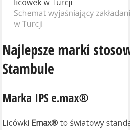
Schemat wyjaśniający zakładani
w Turcji
Najlepsze marki stoso
Stambule
Marka IPS e.max®
Licówki
Emax®
to światowy standa