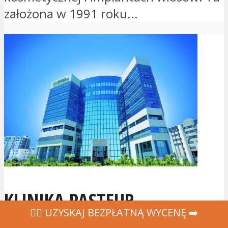
założona w 1991 roku...
KLINIKA PASTEUR
‍👩‍⚕ UZYSKAJ BEZPŁATNĄ WYCENĘ ➡️