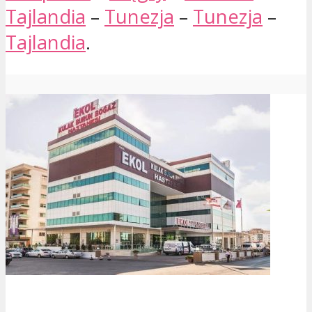
Tajlandia
–
Tunezja
–
Tunezja
–
Tajlandia
.