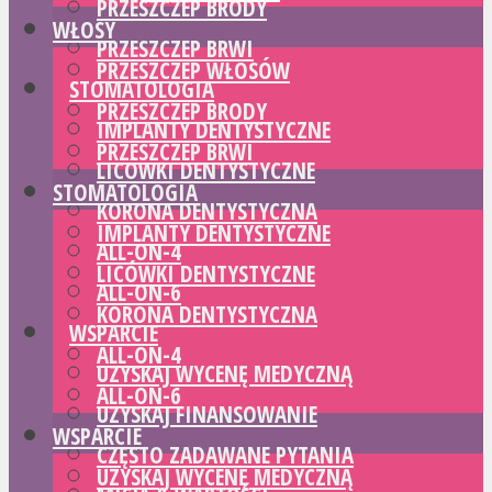
PRZESZCZEP BRODY
WŁOSY
PRZESZCZEP BRWI
PRZESZCZEP WŁOSÓW
STOMATOLOGIA
PRZESZCZEP BRODY
IMPLANTY DENTYSTYCZNE
PRZESZCZEP BRWI
LICÓWKI DENTYSTYCZNE
STOMATOLOGIA
KORONA DENTYSTYCZNA
IMPLANTY DENTYSTYCZNE
ALL-ON-4
LICÓWKI DENTYSTYCZNE
ALL-ON-6
KORONA DENTYSTYCZNA
WSPARCIE
ALL-ON-4
UZYSKAJ WYCENĘ MEDYCZNĄ
ALL-ON-6
UZYSKAJ FINANSOWANIE
WSPARCIE
CZĘSTO ZADAWANE PYTANIA
UZYSKAJ WYCENĘ MEDYCZNĄ