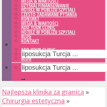
MISJA & WARTOŚCI
UZYSKAJ FINANSOWANIE
HOTELE W POBLIŻU SZPITALI
CZĘSTO ZADAWANE PYTANIA
KONTAKT
MISJA & WARTOŚCI
ADD YOUR CLINIC
HOTELE W POBLIŻU SZPITALI
BLOG
KONTAKT
ADD YOUR CLINIC
BLOG
Najlepsza klinika za granicą
»
Chirurgia estetyczna
»