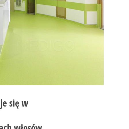
uje się w
tach włosów.