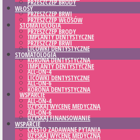
PRZESZCZEP BRODY
WŁOSY
PRZESZCZEP BRWI
PRZESZCZEP WŁOSÓW
STOMATOLOGIA
PRZESZCZEP BRODY
IMPLANTY DENTYSTYCZNE
PRZESZCZEP BRWI
LICÓWKI DENTYSTYCZNE
STOMATOLOGIA
KORONA DENTYSTYCZNA
IMPLANTY DENTYSTYCZNE
ALL-ON-4
LICÓWKI DENTYSTYCZNE
ALL-ON-6
KORONA DENTYSTYCZNA
WSPARCIE
ALL-ON-4
UZYSKAJ WYCENĘ MEDYCZNĄ
ALL-ON-6
UZYSKAJ FINANSOWANIE
WSPARCIE
CZĘSTO ZADAWANE PYTANIA
UZYSKAJ WYCENĘ MEDYCZNĄ