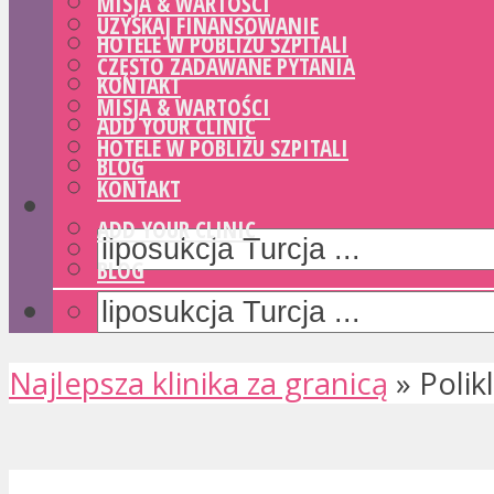
MISJA & WARTOŚCI
UZYSKAJ FINANSOWANIE
HOTELE W POBLIŻU SZPITALI
CZĘSTO ZADAWANE PYTANIA
KONTAKT
MISJA & WARTOŚCI
ADD YOUR CLINIC
HOTELE W POBLIŻU SZPITALI
BLOG
KONTAKT
ADD YOUR CLINIC
BLOG
Najlepsza klinika za granicą
»
Polik