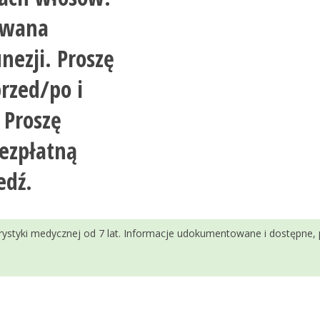
kowana
nezji. Proszę
przed/po i
 Proszę
bezpłatną
edź.
urystyki medycznej od 7 lat. Informacje udokumentowane i dostępne,