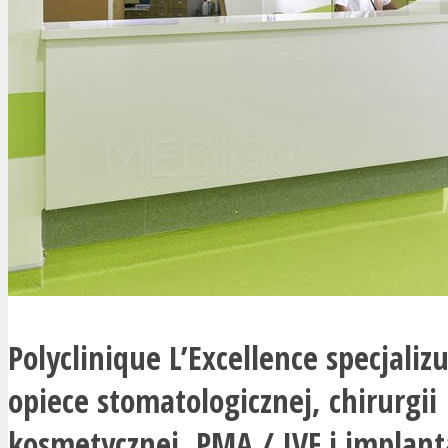
Polyclinique L’Excellence specjaliz
opiece stomatologicznej, chirurgii
kosmetycznej, PMA / IVF i implan