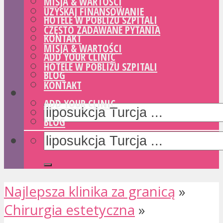
MISJA & WARTOŚCI
UZYSKAJ FINANSOWANIE
HOTELE W POBLIŻU SZPITALI
CZĘSTO ZADAWANE PYTANIA
KONTAKT
MISJA & WARTOŚCI
ADD YOUR CLINIC
HOTELE W POBLIŻU SZPITALI
BLOG
KONTAKT
ADD YOUR CLINIC
BLOG
Najlepsza klinika za granicą
»
Chirurgia estetyczna
»