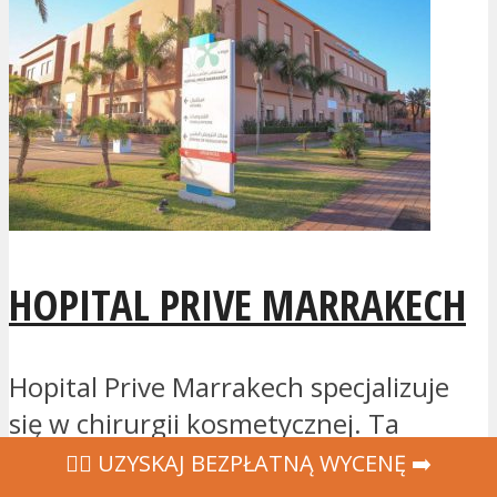
HOPITAL PRIVE MARRAKECH
Hopital Prive Marrakech specjalizuje
się w chirurgii kosmetycznej. Ta
certyfikowana klinika, założona w 1980
‍👩‍⚕ UZYSKAJ BEZPŁATNĄ WYCENĘ ➡️
roku, znajduje...