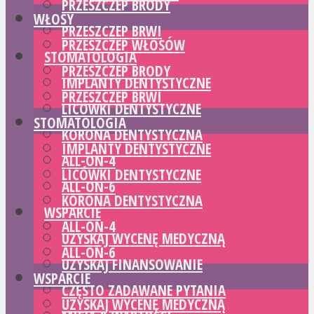
PRZESZCZEP BRODY
WŁOSY
PRZESZCZEP BRWI
PRZESZCZEP WŁOSÓW
STOMATOLOGIA
PRZESZCZEP BRODY
IMPLANTY DENTYSTYCZNE
PRZESZCZEP BRWI
LICÓWKI DENTYSTYCZNE
STOMATOLOGIA
KORONA DENTYSTYCZNA
IMPLANTY DENTYSTYCZNE
ALL-ON-4
LICÓWKI DENTYSTYCZNE
ALL-ON-6
KORONA DENTYSTYCZNA
WSPARCIE
ALL-ON-4
UZYSKAJ WYCENĘ MEDYCZNĄ
ALL-ON-6
UZYSKAJ FINANSOWANIE
WSPARCIE
CZĘSTO ZADAWANE PYTANIA
UZYSKAJ WYCENĘ MEDYCZNĄ