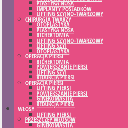
PLASTYKA NOSA
IMPLANTY POŚLADKÓW
LIFTING SZYJNO-TWARZOWY
CHIRURGIA TWARZY
OTOPLASTYKA
PLASTYKA NOSA
BICHEKTOMIA
LIFTING SZYJNO-TWARZOWY
LIFTING SZYI
OTOPLASTYKA
OPERACJA PIERSI
BICHEKTOMIA
POWIĘKSZANIE PIERSI
LIFTING SZYI
REDUKCJA PIERSI
OPERACJA PIERSI
LIFTING PIERSI
POWIĘKSZANIE PIERSI
GINEKOMASTIA
REDUKCJA PIERSI
WŁOSY
LIFTING PIERSI
PRZESZCZEP WŁOSÓW
GINEKOMASTIA