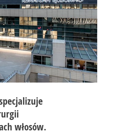
specjalizuje
rurgii
tach włosów.