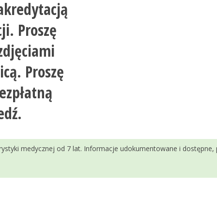
akredytacją
ji. Proszę
zdjęciami
icą. Proszę
bezpłatną
edź.
urystyki medycznej od 7 lat. Informacje udokumentowane i dostępne,