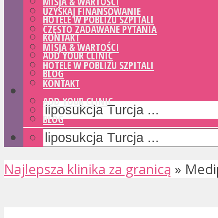
MISJA & WARTOŚCI
UZYSKAJ FINANSOWANIE
HOTELE W POBLIŻU SZPITALI
CZĘSTO ZADAWANE PYTANIA
KONTAKT
MISJA & WARTOŚCI
ADD YOUR CLINIC
HOTELE W POBLIŻU SZPITALI
BLOG
KONTAKT
ADD YOUR CLINIC
BLOG
Najlepsza klinika za granicą
»
Medip