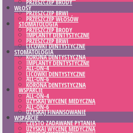
PRZESZCZEP BRODY
WŁOSY
PRZESZCZEP BRWI
PRZESZCZEP WŁOSÓW
STOMATOLOGIA
PRZESZCZEP BRODY
IMPLANTY DENTYSTYCZNE
PRZESZCZEP BRWI
LICÓWKI DENTYSTYCZNE
STOMATOLOGIA
KORONA DENTYSTYCZNA
IMPLANTY DENTYSTYCZNE
ALL-ON-4
LICÓWKI DENTYSTYCZNE
ALL-ON-6
KORONA DENTYSTYCZNA
WSPARCIE
ALL-ON-4
UZYSKAJ WYCENĘ MEDYCZNĄ
ALL-ON-6
UZYSKAJ FINANSOWANIE
WSPARCIE
CZĘSTO ZADAWANE PYTANIA
UZYSKAJ WYCENĘ MEDYCZNĄ