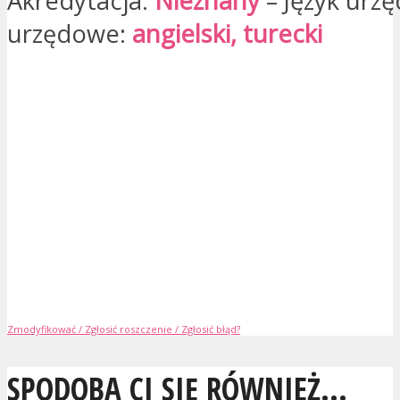
Akredytacja:
Nieznany
– Język urzę
urzędowe:
angielski, turecki
Zmodyfikować / Zgłosić roszczenie / Zgłosić błąd?
SPODOBA CI SIĘ RÓWNIEŻ...