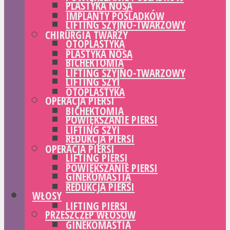
PLASTYKA NOSA
IMPLANTY POŚLADKÓW
LIFTING SZYJNO-TWARZOWY
CHIRURGIA TWARZY
OTOPLASTYKA
PLASTYKA NOSA
BICHEKTOMIA
LIFTING SZYJNO-TWARZOWY
LIFTING SZYI
OTOPLASTYKA
OPERACJA PIERSI
BICHEKTOMIA
POWIĘKSZANIE PIERSI
LIFTING SZYI
REDUKCJA PIERSI
OPERACJA PIERSI
LIFTING PIERSI
POWIĘKSZANIE PIERSI
GINEKOMASTIA
REDUKCJA PIERSI
WŁOSY
LIFTING PIERSI
PRZESZCZEP WŁOSÓW
GINEKOMASTIA