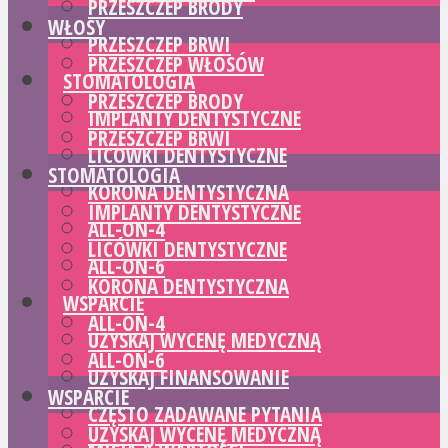
PRZESZCZEP BRODY
WŁOSY
PRZESZCZEP BRWI
PRZESZCZEP WŁOSÓW
STOMATOLOGIA
PRZESZCZEP BRODY
IMPLANTY DENTYSTYCZNE
PRZESZCZEP BRWI
LICÓWKI DENTYSTYCZNE
STOMATOLOGIA
KORONA DENTYSTYCZNA
IMPLANTY DENTYSTYCZNE
ALL-ON-4
LICÓWKI DENTYSTYCZNE
ALL-ON-6
KORONA DENTYSTYCZNA
WSPARCIE
ALL-ON-4
UZYSKAJ WYCENĘ MEDYCZNĄ
ALL-ON-6
UZYSKAJ FINANSOWANIE
WSPARCIE
CZĘSTO ZADAWANE PYTANIA
UZYSKAJ WYCENĘ MEDYCZNĄ