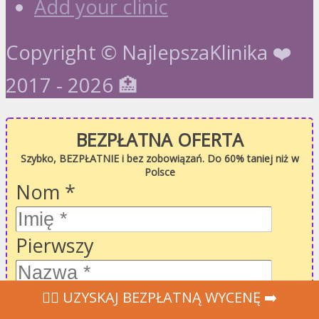
Add your clinic
Copyright © NajlepszaKlinika ❤️
2017 - 2026 🏥
BEZPŁATNA OFERTA
Szybko, BEZPŁATNIE i bez zobowiązań. Do 60% taniej niż w
Polsce
Nom
*
Pierwszy
Ostatni
‍👩‍⚕ UZYSKAJ BEZPŁATNĄ WYCENĘ ➡️