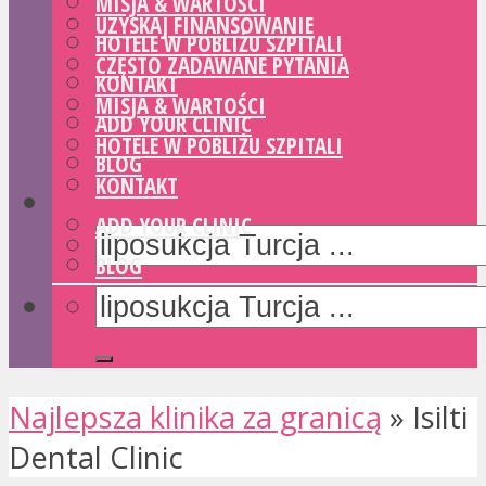
MISJA & WARTOŚCI
UZYSKAJ FINANSOWANIE
HOTELE W POBLIŻU SZPITALI
CZĘSTO ZADAWANE PYTANIA
KONTAKT
MISJA & WARTOŚCI
ADD YOUR CLINIC
HOTELE W POBLIŻU SZPITALI
BLOG
KONTAKT
ADD YOUR CLINIC
BLOG
Najlepsza klinika za granicą
»
Isilti
Dental Clinic