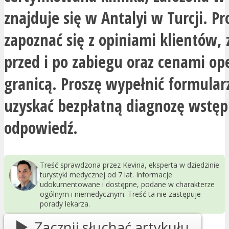
znajduje się w Antalyi w Turcji. Pr
zapoznać się z opiniami klientów, 
przed i po zabiegu oraz cenami ope
granicą. Proszę wypełnić formular
uzyskać bezpłatną diagnozę wstęp
odpowiedź.
Treść sprawdzona przez Kevina, eksperta w dziedzinie
turystyki medycznej od 7 lat. Informacje
udokumentowane i dostępne, podane w charakterze
ogólnym i niemedycznym. Treść ta nie zastępuje
porady lekarza.
Zacznij słuchać artykułu