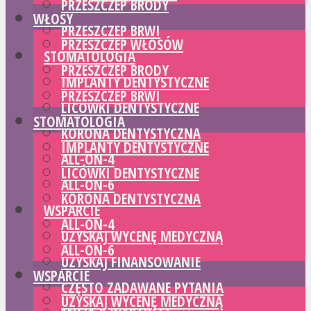
PRZESZCZEP BRODY
WŁOSY
PRZESZCZEP BRWI
PRZESZCZEP WŁOSÓW
STOMATOLOGIA
PRZESZCZEP BRODY
IMPLANTY DENTYSTYCZNE
PRZESZCZEP BRWI
LICÓWKI DENTYSTYCZNE
STOMATOLOGIA
KORONA DENTYSTYCZNA
IMPLANTY DENTYSTYCZNE
ALL-ON-4
LICÓWKI DENTYSTYCZNE
ALL-ON-6
KORONA DENTYSTYCZNA
WSPARCIE
ALL-ON-4
UZYSKAJ WYCENĘ MEDYCZNĄ
ALL-ON-6
UZYSKAJ FINANSOWANIE
WSPARCIE
CZĘSTO ZADAWANE PYTANIA
UZYSKAJ WYCENĘ MEDYCZNĄ