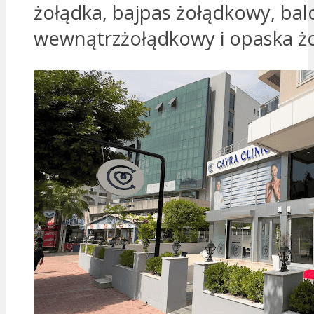
żołądka, bajpas żołądkowy, bal
wewnątrzżołądkowy i opaska ż