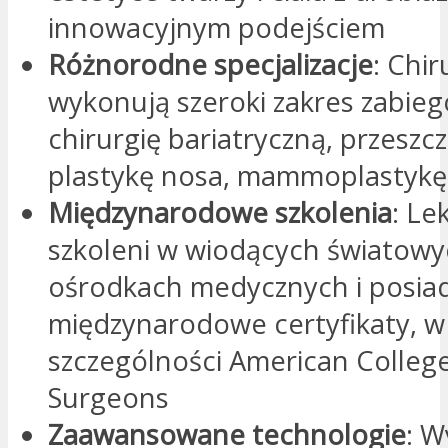
innowacyjnym podejściem
Różnorodne specjalizacje
: Chir
wykonują szeroki zakres zabie
chirurgię bariatryczną, przesz
plastykę nosa, mammoplastykę i
Międzynarodowe szkolenia
: Le
szkoleni w wiodących światow
ośrodkach medycznych i posia
międzynarodowe certyfikaty, w
szczególności American College
Surgeons
Zaawansowane technologie
: W