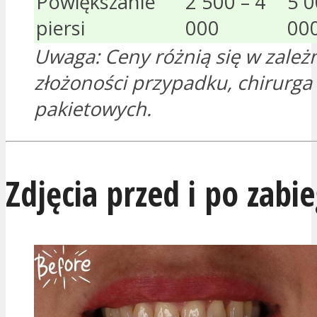
Powiększanie
2 500 – 4
5 0
piersi
000
00
Uwaga: Ceny różnią się w zależ
złożoności przypadku, chirurga 
pakietowych.
Zdjęcia przed i po zabi