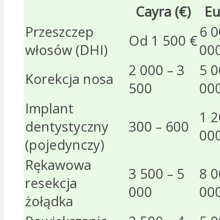
Cayra (€)
Eu
Przeszczep
6 0
Od 1 500 €
włosów (DHI)
00
2 000 – 3
5 0
Korekcja nosa
500
00
Implant
1 2
dentystyczny
300 – 600
00
(pojedynczy)
Rękawowa
3 500 – 5
8 0
resekcja
000
00
żołądka