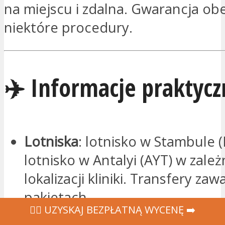
na miejscu i zdalna. Gwarancja ob
niektóre procedury.
✈️ Informacje praktycz
Lotniska
: lotnisko w Stambule (
lotnisko w Antalyi (AYT) w zale
lokalizacji kliniki. Transfery zaw
pakietach.
‍👩‍⚕ UZYSKAJ BEZPŁATNĄ WYCENĘ ➡️
Używane języki
: turecki, angiels