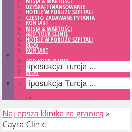
MISJA & WARTOŚCI
UZYSKAJ FINANSOWANIE
HOTELE W POBLIŻU SZPITALI
CZĘSTO ZADAWANE PYTANIA
KONTAKT
MISJA & WARTOŚCI
ADD YOUR CLINIC
HOTELE W POBLIŻU SZPITALI
BLOG
KONTAKT
ADD YOUR CLINIC
BLOG
Najlepsza klinika za granicą
»
Cayra Clinic