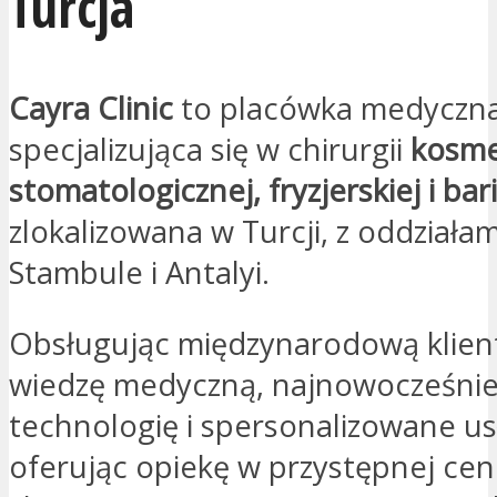
Turcja
Cayra Clinic
to placówka medyczn
specjalizująca się w chirurgii
kosme
stomatologicznej, fryzjerskiej i bar
zlokalizowana w Turcji, z oddziała
Stambule i Antalyi.
Obsługując międzynarodową klient
wiedzę medyczną, najnowocześnie
technologię i spersonalizowane us
oferując opiekę w przystępnej cen