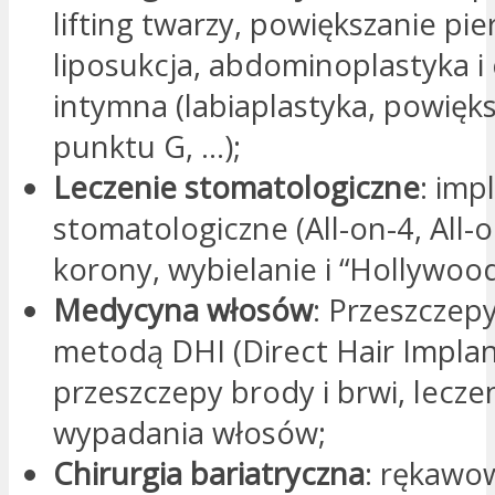
lifting twarzy, powiększanie pier
liposukcja, abdominoplastyka i 
intymna (labiaplastyka, powięk
punktu G, …);
Leczenie stomatologiczne
: imp
stomatologiczne (All-on-4, All-on
korony, wybielanie i “Hollywood
Medycyna włosów
: Przeszczep
metodą DHI (Direct Hair Implan
przeszczepy brody i brwi, lecze
wypadania włosów;
Chirurgia bariatryczna
: rękawo