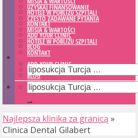
MISJA & WARTOŚCI
UZYSKAJ FINANSOWANIE
HOTELE W POBLIŻU SZPITALI
CZĘSTO ZADAWANE PYTANIA
KONTAKT
MISJA & WARTOŚCI
ADD YOUR CLINIC
HOTELE W POBLIŻU SZPITALI
BLOG
KONTAKT
ADD YOUR CLINIC
BLOG
Najlepsza klinika za granicą
»
Clinica Dental Gilabert