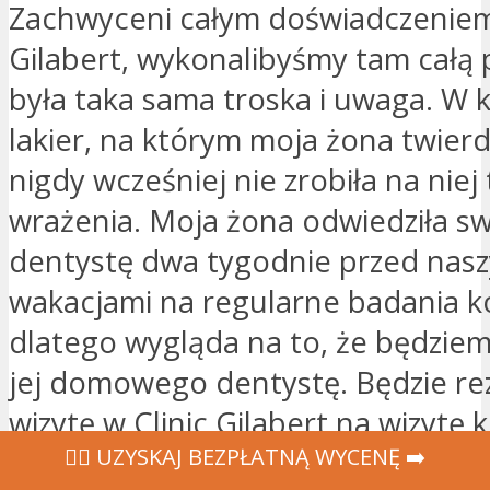
Zachwyceni całym doświadczeniem 
Gilabert, wykonalibyśmy tam całą 
była taka sama troska i uwaga. W 
lakier, na którym moja żona twierdził
nigdy wcześniej nie zrobiła na niej
wrażenia. Moja żona odwiedziła s
dentystę dwa tygodnie przed nas
wakacjami na regularne badania k
dlatego wygląda na to, że będziem
jej domowego dentystę. Będzie r
wizytę w Clinic Gilabert na wizytę 
‍👩‍⚕ UZYSKAJ BEZPŁATNĄ WYCENĘ ➡️
podczas naszej następnej podróży