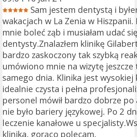
Sam jestem dentystą i był
wakacjach w La Zenia w Hiszpanii. 
mnie boleć ząb i musiałam udać si
dentysty.Znalazłem klinikę Gilaber
bardzo zaskoczony tak szybką reak
umówiono mnie na wizytę jeszcze 
samego dnia. Klinika jest wysokiej 
idealnie czysta i pełna profesjonal
personel mówił bardzo dobrze po 
nie było bariery językowej. Po 2 d
leczenie kanałowe u specjalisty.W
klinika, gorąco polecam.