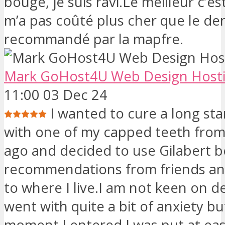
bougé, je suis ravi.Le meilleur c’e
m’a pas coûté plus cher que le den
recommandé par la mapfre.
Mark GoHost4U Web Design Host
11:00 03 Dec 24
I wanted to cure a long sta
with one of my capped teeth from
ago and decided to use Gilabert 
recommendations from friends an
to where I live.I am not keen on d
went with quite a bit of anxiety b
moment I entered I was put at eas