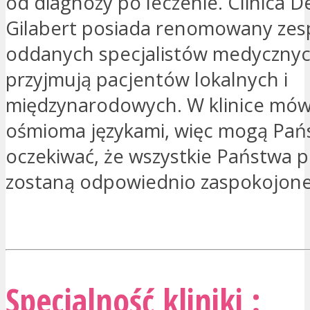
od diagnozy po leczenie. Clinica D
Gilabert posiada renomowany zes
oddanych specjalistów medycznyc
przyjmują pacjentów lokalnych i
międzynarodowych. W klinice mówi
ośmioma językami, więc mogą Pa
oczekiwać, że wszystkie Państwa 
zostaną odpowiednio zaspokojone
JESTEM ZAINTERESOWANY
Specjalność kliniki :