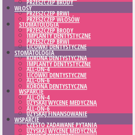
PRZESZCZEP BRODY
WŁOSY
PRZESZCZEP BRWI
PRZESZCZEP WŁOSÓW
STOMATOLOGIA
PRZESZCZEP BRODY
IMPLANTY DENTYSTYCZNE
PRZESZCZEP BRWI
LICÓWKI DENTYSTYCZNE
STOMATOLOGIA
KORONA DENTYSTYCZNA
IMPLANTY DENTYSTYCZNE
ALL-ON-4
LICÓWKI DENTYSTYCZNE
ALL-ON-6
KORONA DENTYSTYCZNA
WSPARCIE
ALL-ON-4
UZYSKAJ WYCENĘ MEDYCZNĄ
ALL-ON-6
UZYSKAJ FINANSOWANIE
WSPARCIE
CZĘSTO ZADAWANE PYTANIA
UZYSKAJ WYCENĘ MEDYCZNĄ