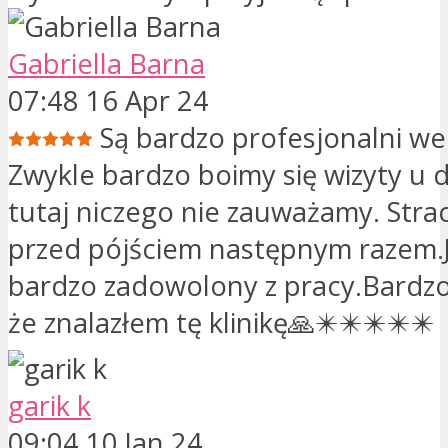
Gabriella Barna
07:48 16 Apr 24
Są bardzo profesjonalni we
Zwykle bardzo boimy się wizyty u d
tutaj niczego nie zauważamy. Strac
przed pójściem następnym razem.
bardzo zadowolony z pracy.Bardzo 
że znalazłem tę klinikę🙏✴️✴️✴️✴️✴️
garik k
09:04 10 Jan 24