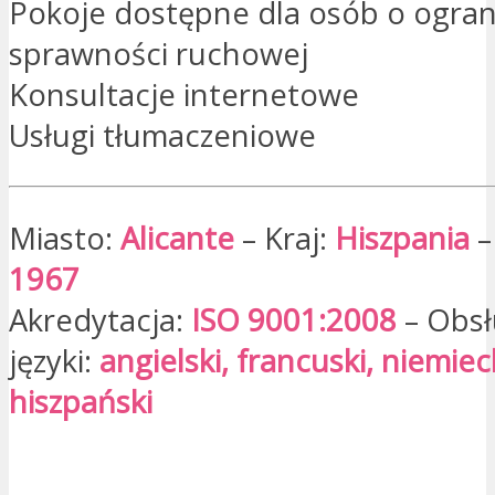
Pokoje dostępne dla osób o ogran
sprawności ruchowej
Konsultacje internetowe
Usługi tłumaczeniowe
Miasto:
Alicante
– Kraj:
Hiszpania
–
1967
Akredytacja:
ISO 9001:2008
– Obs
języki:
angielski, francuski, niemieck
hiszpański