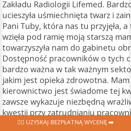
Zakładu Radiologii Lifemed. Bardz
ucieszyła uśmiechnięta twarz i za
Pani Tuby, która nas tu przyjęła, a 
wzięła pod ramię moją starszą mam
towarzyszyła nam do gabinetu ob
Dostępność pracowników o tych c
bardzo ważna w tak ważnym sekto
jakim jest opieka zdrowotna. Mam 
kierownictwo jest świadome tej kwe
zawsze wykazuje niezbędną wrażli
kwestii przy zatrudnianiu pracownik
‍👩‍⚕ UZYSKAJ BEZPŁATNĄ WYCENĘ ➡️