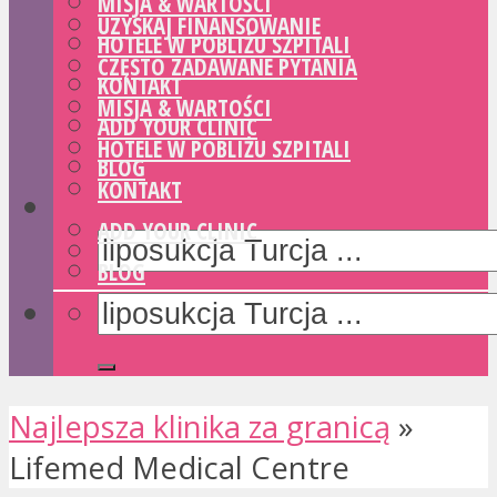
MISJA & WARTOŚCI
UZYSKAJ FINANSOWANIE
HOTELE W POBLIŻU SZPITALI
CZĘSTO ZADAWANE PYTANIA
KONTAKT
MISJA & WARTOŚCI
ADD YOUR CLINIC
HOTELE W POBLIŻU SZPITALI
BLOG
KONTAKT
ADD YOUR CLINIC
BLOG
Najlepsza klinika za granicą
»
Lifemed Medical Centre