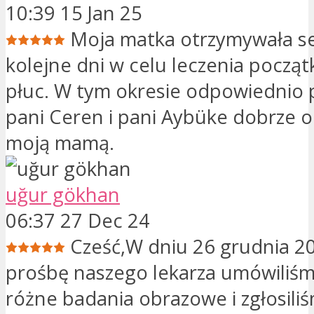
10:39 15 Jan 25
Moja matka otrzymywała s
kolejne dni w celu leczenia począt
płuc. W tym okresie odpowiednio 
pani Ceren i pani Aybüke dobrze o
moją mamą.
uğur gökhan
06:37 27 Dec 24
Cześć,W dniu 26 grudnia 2
prośbę naszego lekarza umówiliśm
różne badania obrazowe i zgłosiliś