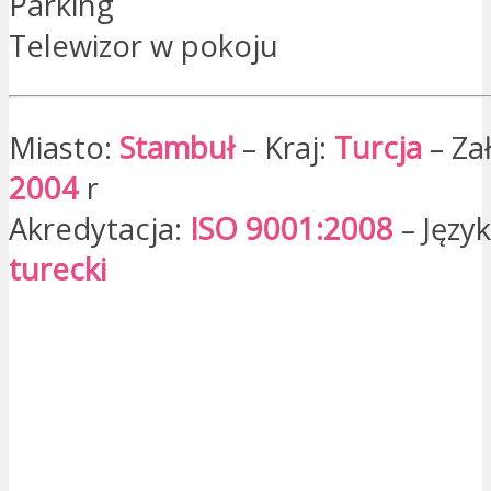
Parking
Telewizor w pokoju
Miasto:
Stambuł
– Kraj:
Turcja
– Za
2004
r
Akredytacja:
ISO 9001:2008
– Język
turecki