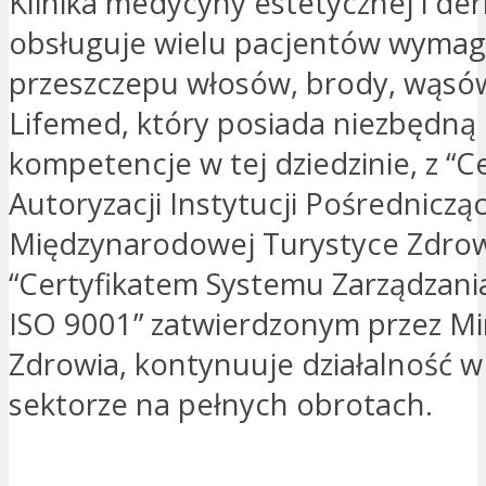
Klinika medycyny estetycznej i der
obsługuje wielu pacjentów wymag
przeszczepu włosów, brody, wąsów 
Lifemed, który posiada niezbędną 
kompetencje w tej dziedzinie, z “C
Autoryzacji Instytucji Pośredniczą
Międzynarodowej Turystyce Zdrow
“Certyfikatem Systemu Zarządzania
ISO 9001” zatwierdzonym przez Mi
Zdrowia, kontynuuje działalność w
sektorze na pełnych obrotach.
JESTEM ZAINTERESOWANY