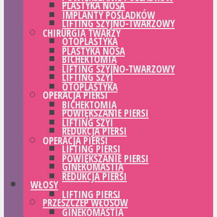
PLASTYKA NOSA
IMPLANTY POŚLADKÓW
LIFTING SZYJNO-TWARZOWY
CHIRURGIA TWARZY
OTOPLASTYKA
PLASTYKA NOSA
BICHEKTOMIA
LIFTING SZYJNO-TWARZOWY
LIFTING SZYI
OTOPLASTYKA
OPERACJA PIERSI
BICHEKTOMIA
POWIĘKSZANIE PIERSI
LIFTING SZYI
REDUKCJA PIERSI
OPERACJA PIERSI
LIFTING PIERSI
POWIĘKSZANIE PIERSI
GINEKOMASTIA
REDUKCJA PIERSI
WŁOSY
LIFTING PIERSI
PRZESZCZEP WŁOSÓW
GINEKOMASTIA