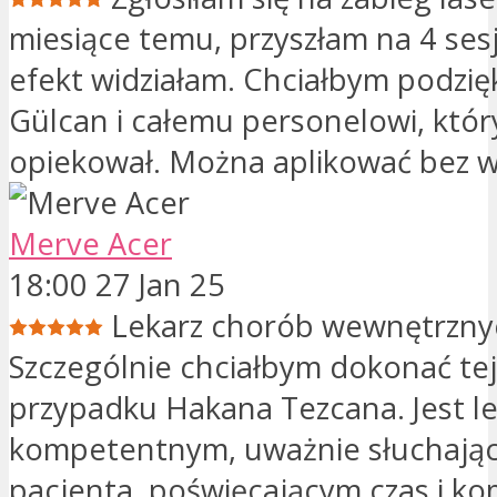
miesiące temu, przyszłam na 4 sesję
efekt widziałam. Chciałbym podzi
Gülcan i całemu personelowi, któr
opiekował. Można aplikować bez w
Merve Acer
18:00 27 Jan 25
Lekarz chorób wewnętrznyc
Szczególnie chciałbym dokonać te
przypadku Hakana Tezcana. Jest l
kompetentnym, uważnie słuchają
pacjenta, poświęcającym czas i 