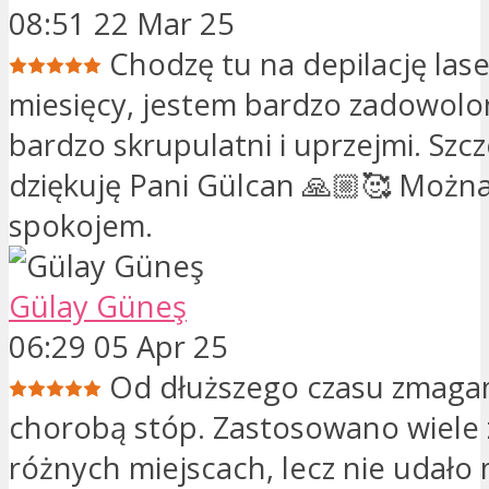
08:51 22 Mar 25
Chodzę tu na depilację las
miesięcy, jestem bardzo zadowolona
bardzo skrupulatni i uprzejmi. Szc
dziękuję Pani Gülcan 🙏🏼🥰 Można
spokojem.
Gülay Güneş
06:29 05 Apr 25
Od dłuższego czasu zmagam
chorobą stóp. Zastosowano wiele
różnych miejscach, lecz nie udało 