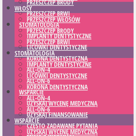
PRZESZCZEP BRODY
WŁOSY
PRZESZCZEP BRWI
PRZESZCZEP WŁOSÓW
STOMATOLOGIA
PRZESZCZEP BRODY
IMPLANTY DENTYSTYCZNE
PRZESZCZEP BRWI
LICÓWKI DENTYSTYCZNE
STOMATOLOGIA
KORONA DENTYSTYCZNA
IMPLANTY DENTYSTYCZNE
ALL-ON-4
LICÓWKI DENTYSTYCZNE
ALL-ON-6
KORONA DENTYSTYCZNA
WSPARCIE
ALL-ON-4
UZYSKAJ WYCENĘ MEDYCZNĄ
ALL-ON-6
UZYSKAJ FINANSOWANIE
WSPARCIE
CZĘSTO ZADAWANE PYTANIA
UZYSKAJ WYCENĘ MEDYCZNĄ