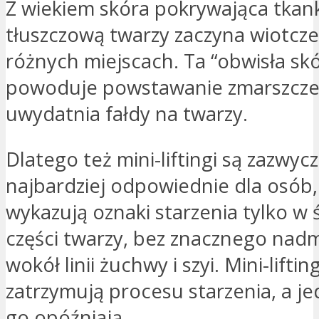
Z wiekiem skóra pokrywająca tkan
tłuszczową twarzy zaczyna wiotcze
różnych miejscach. Ta “obwisła sk
powoduje powstawanie zmarszczek
uwydatnia fałdy na twarzy.
Dlatego też mini-liftingi są zazwycz
najbardziej odpowiednie dla osób,
wykazują oznaki starzenia tylko w
części twarzy, bez znacznego nadm
wokół linii żuchwy i szyi. Mini-lifting
zatrzymują procesu starzenia, a je
go opóźniają.