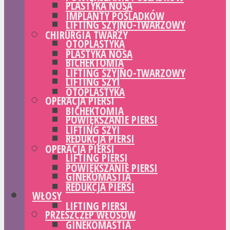
PLASTYKA NOSA
IMPLANTY POŚLADKÓW
LIFTING SZYJNO-TWARZOWY
CHIRURGIA TWARZY
OTOPLASTYKA
PLASTYKA NOSA
BICHEKTOMIA
LIFTING SZYJNO-TWARZOWY
LIFTING SZYI
OTOPLASTYKA
OPERACJA PIERSI
BICHEKTOMIA
POWIĘKSZANIE PIERSI
LIFTING SZYI
REDUKCJA PIERSI
OPERACJA PIERSI
LIFTING PIERSI
POWIĘKSZANIE PIERSI
GINEKOMASTIA
REDUKCJA PIERSI
WŁOSY
LIFTING PIERSI
PRZESZCZEP WŁOSÓW
GINEKOMASTIA