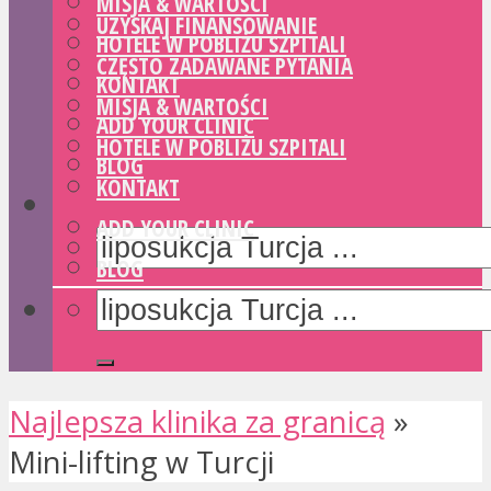
MISJA & WARTOŚCI
UZYSKAJ FINANSOWANIE
HOTELE W POBLIŻU SZPITALI
CZĘSTO ZADAWANE PYTANIA
KONTAKT
MISJA & WARTOŚCI
ADD YOUR CLINIC
HOTELE W POBLIŻU SZPITALI
BLOG
KONTAKT
ADD YOUR CLINIC
BLOG
Najlepsza klinika za granicą
»
Mini-lifting w Turcji