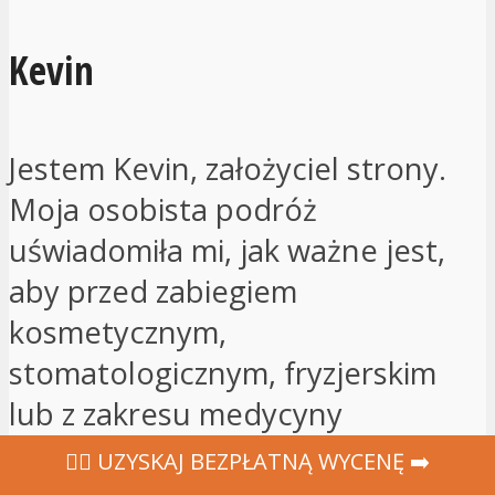
Kevin
Jestem Kevin, założyciel strony.
Moja osobista podróż
uświadomiła mi, jak ważne jest,
aby przed zabiegiem
kosmetycznym,
stomatologicznym, fryzjerskim
lub z zakresu medycyny
reprodukcyjnej być dobrze
‍👩‍⚕ UZYSKAJ BEZPŁATNĄ WYCENĘ ➡️