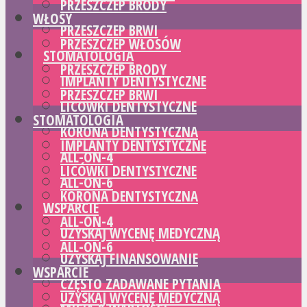
PRZESZCZEP BRODY
WŁOSY
PRZESZCZEP BRWI
PRZESZCZEP WŁOSÓW
STOMATOLOGIA
PRZESZCZEP BRODY
IMPLANTY DENTYSTYCZNE
PRZESZCZEP BRWI
LICÓWKI DENTYSTYCZNE
STOMATOLOGIA
KORONA DENTYSTYCZNA
IMPLANTY DENTYSTYCZNE
ALL-ON-4
LICÓWKI DENTYSTYCZNE
ALL-ON-6
KORONA DENTYSTYCZNA
WSPARCIE
ALL-ON-4
UZYSKAJ WYCENĘ MEDYCZNĄ
ALL-ON-6
UZYSKAJ FINANSOWANIE
WSPARCIE
CZĘSTO ZADAWANE PYTANIA
UZYSKAJ WYCENĘ MEDYCZNĄ