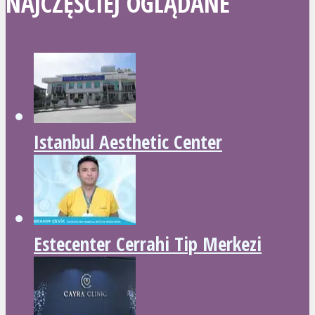
NAJCZĘŚCIEJ OGLĄDANE
Istanbul Aesthetic Center
Estecenter Cerrahi Tip Merkezi