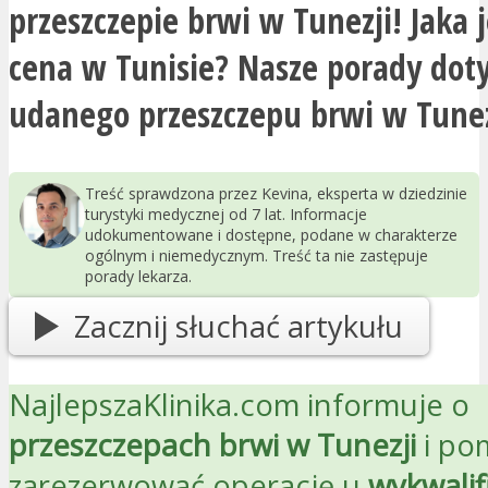
przeszczepie brwi w Tunezji! Jaka j
cena w Tunisie? Nasze porady dot
udanego przeszczepu brwi w Tunez
Treść sprawdzona przez Kevina, eksperta w dziedzinie
turystyki medycznej od 7 lat. Informacje
udokumentowane i dostępne, podane w charakterze
ogólnym i niemedycznym. Treść ta nie zastępuje
porady lekarza.
Zacznij słuchać artykułu
NajlepszaKlinika.com informuje o
przeszczepach brwi w Tunezji
i po
zarezerwować operację u
wykwali