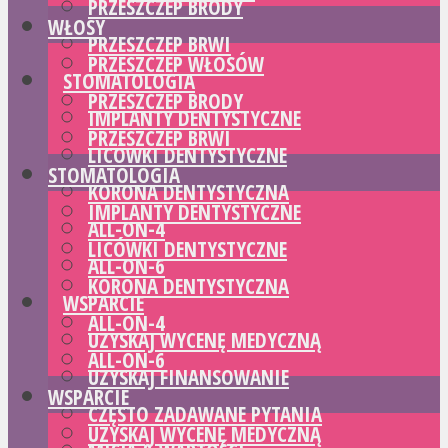
PRZESZCZEP BRODY
WŁOSY
PRZESZCZEP BRWI
PRZESZCZEP WŁOSÓW
STOMATOLOGIA
PRZESZCZEP BRODY
IMPLANTY DENTYSTYCZNE
PRZESZCZEP BRWI
LICÓWKI DENTYSTYCZNE
STOMATOLOGIA
KORONA DENTYSTYCZNA
IMPLANTY DENTYSTYCZNE
ALL-ON-4
LICÓWKI DENTYSTYCZNE
ALL-ON-6
KORONA DENTYSTYCZNA
WSPARCIE
ALL-ON-4
UZYSKAJ WYCENĘ MEDYCZNĄ
ALL-ON-6
UZYSKAJ FINANSOWANIE
WSPARCIE
CZĘSTO ZADAWANE PYTANIA
UZYSKAJ WYCENĘ MEDYCZNĄ