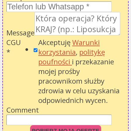
Message
CGU
Akceptuję
Warunki
*
korzystania
,
politykę
poufności
i przekazanie
mojej prośby
pracownikom służby
zdrowia w celu uzyskania
odpowiednich wycen.
Comment
POBIERZ MOJĄ OFERTĘ