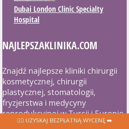
Dubai London Clinic Specialty
Hospital
NAJLEPSZAKLINIKA.COM
Znajdź najlepsze kliniki chirurgii
kosmetycznej, chirurgii
plastycznej, stomatologii,
fryzjerstwa i medycyny
reprodukcyjnej w Turcji i Europie,
‍👩‍⚕ UZYSKAJ BEZPŁATNĄ WYCENĘ ➡️
w najlepszej cenie. Szybka