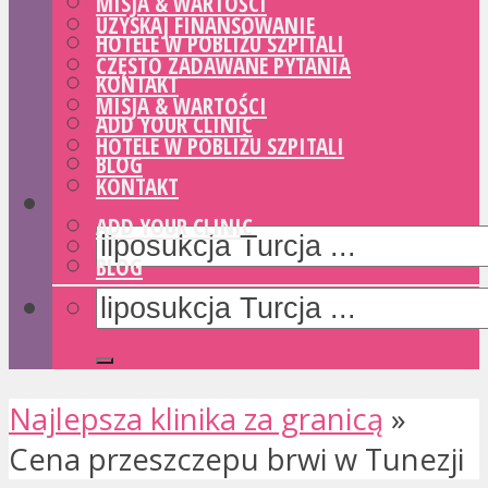
MISJA & WARTOŚCI
UZYSKAJ FINANSOWANIE
HOTELE W POBLIŻU SZPITALI
CZĘSTO ZADAWANE PYTANIA
KONTAKT
MISJA & WARTOŚCI
ADD YOUR CLINIC
HOTELE W POBLIŻU SZPITALI
BLOG
KONTAKT
ADD YOUR CLINIC
BLOG
Najlepsza klinika za granicą
»
Cena przeszczepu brwi w Tunezji