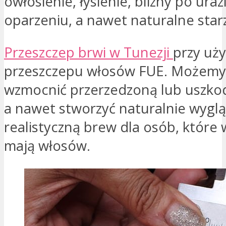
owłosienie, łysienie, blizny po uraz
oparzeniu, a nawet naturalne starz
Przeszczep brwi w Tunezji
przy uży
przeszczepu włosów FUE. Możem
wzmocnić przerzedzoną lub uszko
a nawet stworzyć naturalnie wyglą
realistyczną brew dla osób, które 
mają włosów.