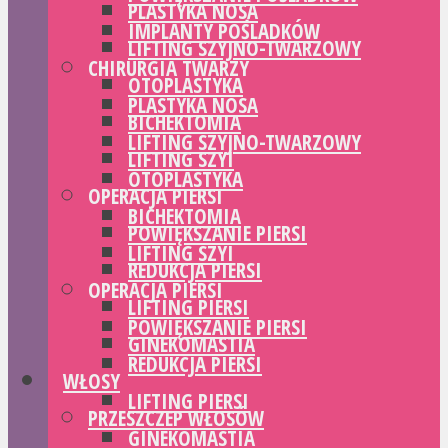
PLASTYKA NOSA
IMPLANTY POŚLADKÓW
LIFTING SZYJNO-TWARZOWY
CHIRURGIA TWARZY
OTOPLASTYKA
PLASTYKA NOSA
BICHEKTOMIA
LIFTING SZYJNO-TWARZOWY
LIFTING SZYI
OTOPLASTYKA
OPERACJA PIERSI
BICHEKTOMIA
POWIĘKSZANIE PIERSI
LIFTING SZYI
REDUKCJA PIERSI
OPERACJA PIERSI
LIFTING PIERSI
POWIĘKSZANIE PIERSI
GINEKOMASTIA
REDUKCJA PIERSI
WŁOSY
LIFTING PIERSI
PRZESZCZEP WŁOSÓW
GINEKOMASTIA