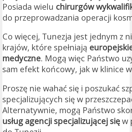
Posiada wielu
chirurgów wykwalif
do przeprowadzania operacji kos
Co więcej, Tunezja jest jednym z n
krajów, które spełniają
europejski
medyczne
. Mogą więc Państwo uzy
sam efekt końcowy, jak w klinice w
Proszę nie wahać się i poszukać szp
specjalizujących się w przeszczep
Alternatywnie, mogą Państwo skor
usług agencji specjalizującej się
w 
do Tunezji.