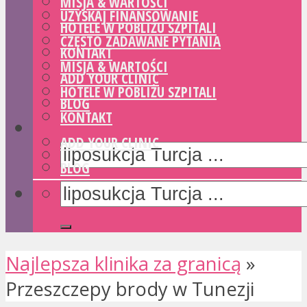
MISJA & WARTOŚCI
UZYSKAJ FINANSOWANIE
HOTELE W POBLIŻU SZPITALI
CZĘSTO ZADAWANE PYTANIA
KONTAKT
MISJA & WARTOŚCI
ADD YOUR CLINIC
HOTELE W POBLIŻU SZPITALI
BLOG
KONTAKT
ADD YOUR CLINIC
BLOG
Najlepsza klinika za granicą
»
Przeszczepy brody w Tunezji