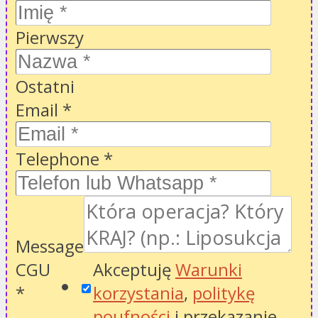
Pierwszy
Ostatni
Email
*
Telephone
*
Message
CGU
Akceptuję
Warunki
*
korzystania
,
politykę
poufności
i przekazanie