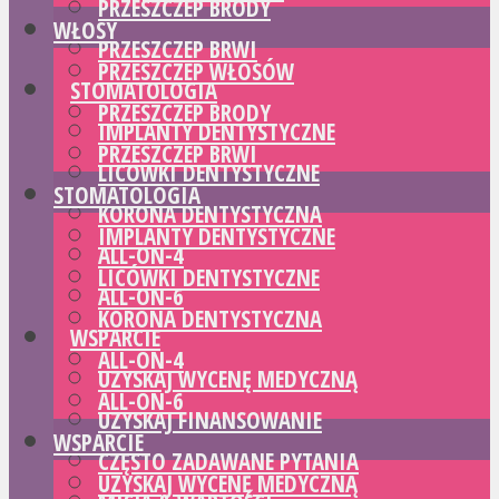
PRZESZCZEP BRODY
WŁOSY
PRZESZCZEP BRWI
PRZESZCZEP WŁOSÓW
STOMATOLOGIA
PRZESZCZEP BRODY
IMPLANTY DENTYSTYCZNE
PRZESZCZEP BRWI
LICÓWKI DENTYSTYCZNE
STOMATOLOGIA
KORONA DENTYSTYCZNA
IMPLANTY DENTYSTYCZNE
ALL-ON-4
LICÓWKI DENTYSTYCZNE
ALL-ON-6
KORONA DENTYSTYCZNA
WSPARCIE
ALL-ON-4
UZYSKAJ WYCENĘ MEDYCZNĄ
ALL-ON-6
UZYSKAJ FINANSOWANIE
WSPARCIE
CZĘSTO ZADAWANE PYTANIA
UZYSKAJ WYCENĘ MEDYCZNĄ