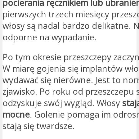
pocierania ręcznikiem lub ubrani
pierwszych trzech miesięcy przes
włosy są nadal bardzo delikatne. N
odporne na wypadanie.
Po tym okresie przeszczepy zaczyn
W miarę gojenia się implantów wł
wydawać się nierówne. Jest to no
zjawisko. Po roku od przeszczepu 
odzyskuje swój wygląd. Włosy
staj
mocne
. Golenie pomaga im odros
stają się twardsze.