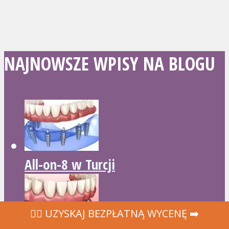
NAJNOWSZE WPISY NA BLOGU
All-on-8 w Turcji
‍👩‍⚕ UZYSKAJ BEZPŁATNĄ WYCENĘ ➡️