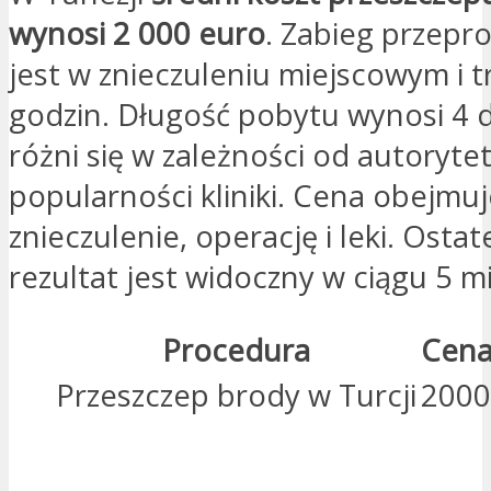
wynosi 2 000 euro
. Zabieg przep
jest w znieczuleniu miejscowym i t
godzin. Długość pobytu wynosi 4 d
różni się w zależności od autorytet
popularności kliniki. Cena obejmu
znieczulenie, operację i leki. Osta
rezultat jest widoczny w ciągu 5 mi
Procedura
Cena
Przeszczep brody w Turcji
2000
JESTEM ZAINTERESOWANY