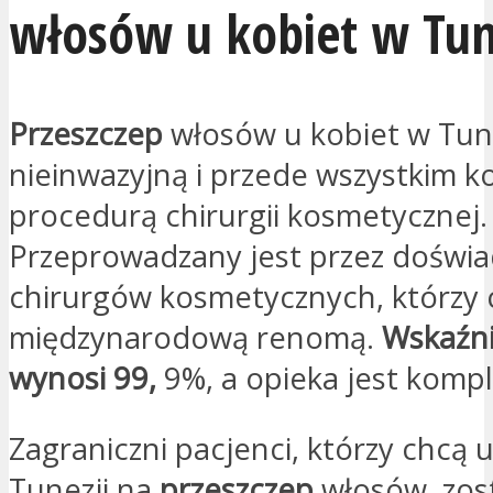
włosów u kobiet w Tun
Przeszczep
włosów u kobiet w Tune
nieinwazyjną i przede wszystkim 
procedurą chirurgii kosmetycznej.
Przeprowadzany jest przez doświ
chirurgów kosmetycznych, którzy c
międzynarodową renomą.
Wskaźni
wynosi 99,
9%, a opieka jest komp
Zagraniczni pacjenci, którzy chcą 
Tunezji na
przeszczep
włosów, zos