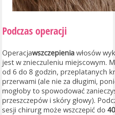
Podczas operacji
Operacja
wszczepienia
włosów wy
jest w znieczuleniu miejscowym. 
od 6 do 8 godzin, przeplatanych k
przerwami (ale nie za długimi, pon
mogłoby to spowodować zanieczy
przeszczepów i skóry głowy). Podc
sesji chirurg może wszczepić do
4