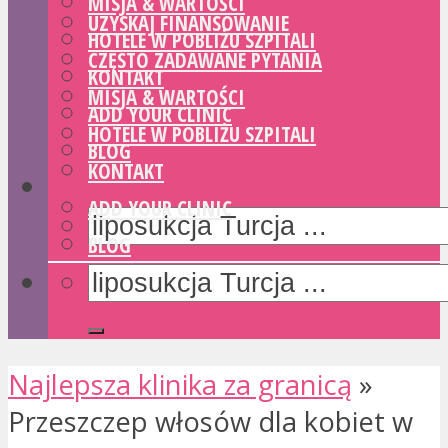
MISJA & WARTOŚCI
UZYSKAJ FINANSOWANIE
HOTELE W POBLIŻU SZPITALI
CZĘSTO ZADAWANE PYTANIA
KONTAKT
MISJA & WARTOŚCI
ADD YOUR CLINIC
HOTELE W POBLIŻU SZPITALI
BLOG
KONTAKT
ADD YOUR CLINIC
BLOG
Najlepsza klinika za granicą
»
Przeszczep włosów dla kobiet w