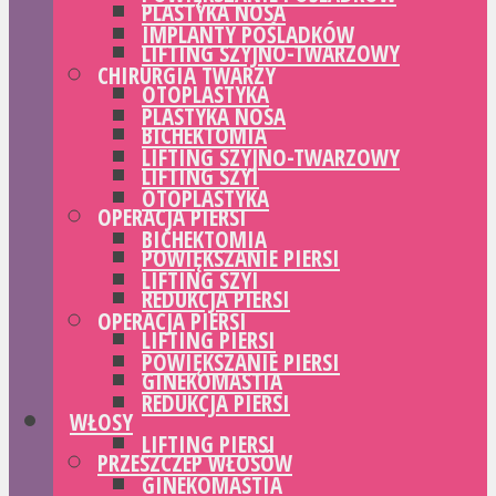
PLASTYKA NOSA
IMPLANTY POŚLADKÓW
LIFTING SZYJNO-TWARZOWY
CHIRURGIA TWARZY
OTOPLASTYKA
PLASTYKA NOSA
BICHEKTOMIA
LIFTING SZYJNO-TWARZOWY
LIFTING SZYI
OTOPLASTYKA
OPERACJA PIERSI
BICHEKTOMIA
POWIĘKSZANIE PIERSI
LIFTING SZYI
REDUKCJA PIERSI
OPERACJA PIERSI
LIFTING PIERSI
POWIĘKSZANIE PIERSI
GINEKOMASTIA
REDUKCJA PIERSI
WŁOSY
LIFTING PIERSI
PRZESZCZEP WŁOSÓW
GINEKOMASTIA