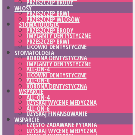
PRZESZCZEP BRODY
WŁOSY
PRZESZCZEP BRWI
PRZESZCZEP WŁOSÓW
STOMATOLOGIA
PRZESZCZEP BRODY
IMPLANTY DENTYSTYCZNE
PRZESZCZEP BRWI
LICÓWKI DENTYSTYCZNE
STOMATOLOGIA
KORONA DENTYSTYCZNA
IMPLANTY DENTYSTYCZNE
ALL-ON-4
LICÓWKI DENTYSTYCZNE
ALL-ON-6
KORONA DENTYSTYCZNA
WSPARCIE
ALL-ON-4
UZYSKAJ WYCENĘ MEDYCZNĄ
ALL-ON-6
UZYSKAJ FINANSOWANIE
WSPARCIE
CZĘSTO ZADAWANE PYTANIA
UZYSKAJ WYCENĘ MEDYCZNĄ