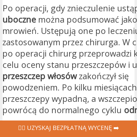
Po operacji, gdy znieczulenie ustą
uboczne
można podsumować jako 
mrowień. Ustępują one po leczeni
zastosowanym przez chirurga. W c
po operacji chirurg przeprowadzi 
celu oceny stanu przeszczepów i us
przeszczep włosów
zakończył się
powodzeniem. Po kilku miesiącach
przeszczepy wypadną, a wszczepi
powrócą do normalnego cyklu
odr
‍👩‍⚕ UZYSKAJ BEZPŁATNĄ WYCENĘ ➡️