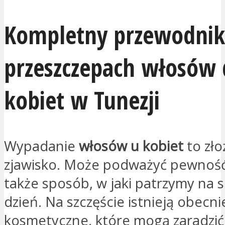
Kompletny przewodnik
przeszczepach włosów 
kobiet w Tunezji
Wypadanie
włosów u kobiet
to zł
zjawisko. Może podważyć pewność 
także sposób, w jaki patrzymy na s
dzień. Na szczęście istnieją obecni
kosmetyczne, które mogą zaradzi