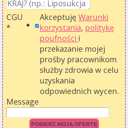
CGU
Akceptuję
Warunki
*
korzystania
,
politykę
poufności
i
przekazanie mojej
prośby pracownikom
służby zdrowia w celu
uzyskania
odpowiednich wycen.
Message
POBIERZ MOJĄ OFERTĘ