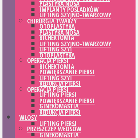
PLASTYKA NOSA
IMPLANTY POŚLADKÓW
LIFTING SZYJNO-TWARZOWY
CHIRURGIA TWARZY
OTOPLASTYKA
PLASTYKA NOSA
BICHEKTOMIA
LIFTING SZYJNO-TWARZOWY
LIFTING SZYI
OTOPLASTYKA
OPERACJA PIERSI
BICHEKTOMIA
POWIĘKSZANIE PIERSI
LIFTING SZYI
REDUKCJA PIERSI
OPERACJA PIERSI
LIFTING PIERSI
POWIĘKSZANIE PIERSI
GINEKOMASTIA
REDUKCJA PIERSI
WŁOSY
LIFTING PIERSI
PRZESZCZEP WŁOSÓW
GINEKOMASTIA