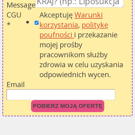
Message
CGU
Akceptuję
Warunki
*
korzystania
,
politykę
poufności
i przekazanie
mojej prośby
pracownikom służby
zdrowia w celu uzyskania
odpowiednich wycen.
Email
POBIERZ MOJĄ OFERTĘ