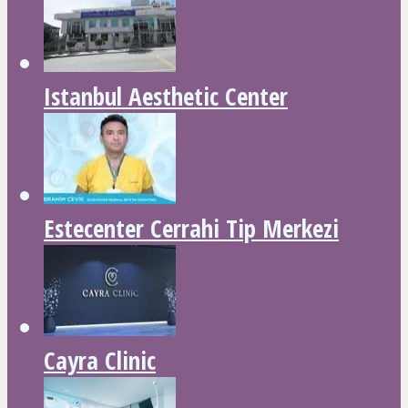
Istanbul Aesthetic Center
Estecenter Cerrahi Tip Merkezi
Cayra Clinic