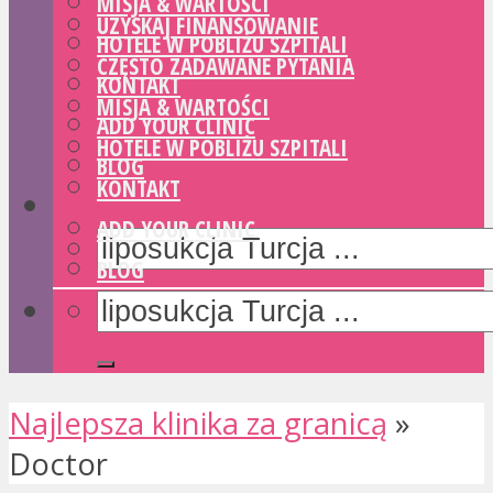
MISJA & WARTOŚCI
UZYSKAJ FINANSOWANIE
HOTELE W POBLIŻU SZPITALI
CZĘSTO ZADAWANE PYTANIA
KONTAKT
MISJA & WARTOŚCI
ADD YOUR CLINIC
HOTELE W POBLIŻU SZPITALI
BLOG
KONTAKT
ADD YOUR CLINIC
BLOG
Najlepsza klinika za granicą
»
Doctor