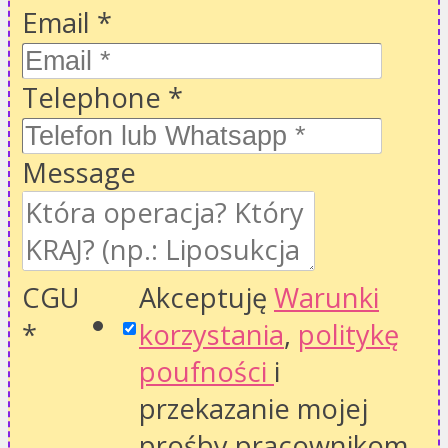
Email
*
Telephone
*
Message
CGU
Akceptuję
Warunki
*
korzystania
,
politykę
poufności
i
przekazanie mojej
prośby pracownikom