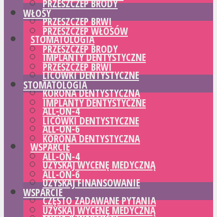
PRZESZCZEP BRODY
WŁOSY
PRZESZCZEP BRWI
PRZESZCZEP WŁOSÓW
STOMATOLOGIA
PRZESZCZEP BRODY
IMPLANTY DENTYSTYCZNE
PRZESZCZEP BRWI
LICÓWKI DENTYSTYCZNE
STOMATOLOGIA
KORONA DENTYSTYCZNA
IMPLANTY DENTYSTYCZNE
ALL-ON-4
LICÓWKI DENTYSTYCZNE
ALL-ON-6
KORONA DENTYSTYCZNA
WSPARCIE
ALL-ON-4
UZYSKAJ WYCENĘ MEDYCZNĄ
ALL-ON-6
UZYSKAJ FINANSOWANIE
WSPARCIE
CZĘSTO ZADAWANE PYTANIA
UZYSKAJ WYCENĘ MEDYCZNĄ