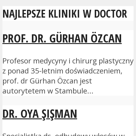
NAJLEPSZE KLINIKI W DOCTOR
PROF. DR. GÜRHAN ÖZCAN
Profesor medycyny i chirurg plastyczny
z ponad 35-letnim doświadczeniem,
prof. dr Gürhan Özcan jest
autorytetem w Stambule...
DR. OYA ŞIŞMAN
Specjalistka ds. odbudowy włosów w