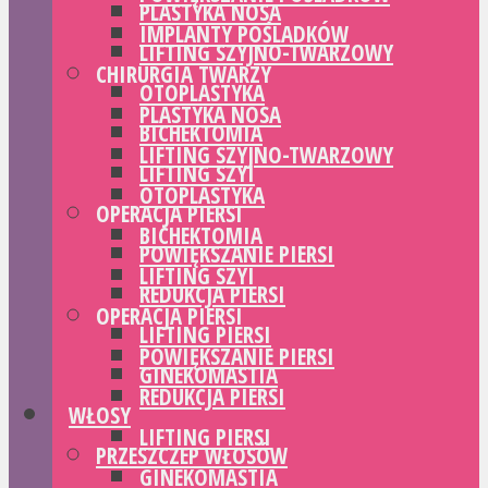
PLASTYKA NOSA
IMPLANTY POŚLADKÓW
LIFTING SZYJNO-TWARZOWY
CHIRURGIA TWARZY
OTOPLASTYKA
PLASTYKA NOSA
BICHEKTOMIA
LIFTING SZYJNO-TWARZOWY
LIFTING SZYI
OTOPLASTYKA
OPERACJA PIERSI
BICHEKTOMIA
POWIĘKSZANIE PIERSI
LIFTING SZYI
REDUKCJA PIERSI
OPERACJA PIERSI
LIFTING PIERSI
POWIĘKSZANIE PIERSI
GINEKOMASTIA
REDUKCJA PIERSI
WŁOSY
LIFTING PIERSI
PRZESZCZEP WŁOSÓW
GINEKOMASTIA