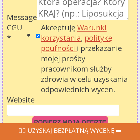
Message
CGU
Akceptuję
Warunki
*
korzystania
,
politykę
poufności
i przekazanie
mojej prośby
pracownikom służby
zdrowia w celu uzyskania
odpowiednich wycen.
Website
POBIERZ MOJĄ OFERTĘ
‍👩‍⚕ UZYSKAJ BEZPŁATNĄ WYCENĘ ➡️