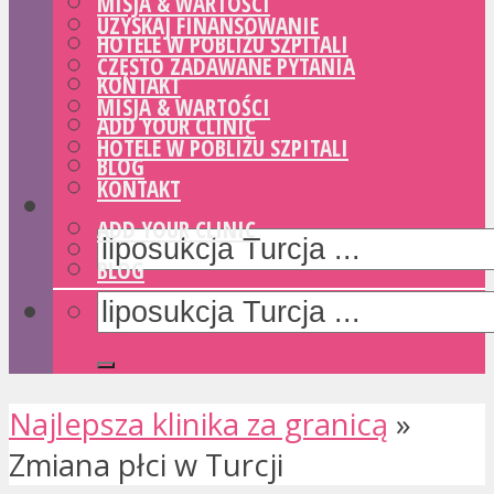
MISJA & WARTOŚCI
UZYSKAJ FINANSOWANIE
HOTELE W POBLIŻU SZPITALI
CZĘSTO ZADAWANE PYTANIA
KONTAKT
MISJA & WARTOŚCI
ADD YOUR CLINIC
HOTELE W POBLIŻU SZPITALI
BLOG
KONTAKT
ADD YOUR CLINIC
BLOG
Najlepsza klinika za granicą
»
Zmiana płci w Turcji