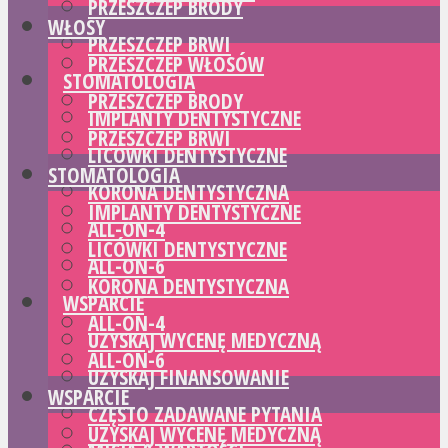
PRZESZCZEP BRODY
WŁOSY
PRZESZCZEP BRWI
PRZESZCZEP WŁOSÓW
STOMATOLOGIA
PRZESZCZEP BRODY
IMPLANTY DENTYSTYCZNE
PRZESZCZEP BRWI
LICÓWKI DENTYSTYCZNE
STOMATOLOGIA
KORONA DENTYSTYCZNA
IMPLANTY DENTYSTYCZNE
ALL-ON-4
LICÓWKI DENTYSTYCZNE
ALL-ON-6
KORONA DENTYSTYCZNA
WSPARCIE
ALL-ON-4
UZYSKAJ WYCENĘ MEDYCZNĄ
ALL-ON-6
UZYSKAJ FINANSOWANIE
WSPARCIE
CZĘSTO ZADAWANE PYTANIA
UZYSKAJ WYCENĘ MEDYCZNĄ