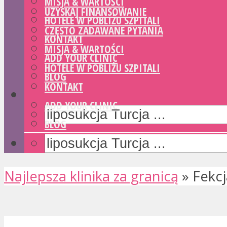
MISJA & WARTOŚCI
UZYSKAJ FINANSOWANIE
HOTELE W POBLIŻU SZPITALI
CZĘSTO ZADAWANE PYTANIA
KONTAKT
MISJA & WARTOŚCI
ADD YOUR CLINIC
HOTELE W POBLIŻU SZPITALI
BLOG
KONTAKT
ADD YOUR CLINIC
BLOG
Najlepsza klinika za granicą
»
Fekcj