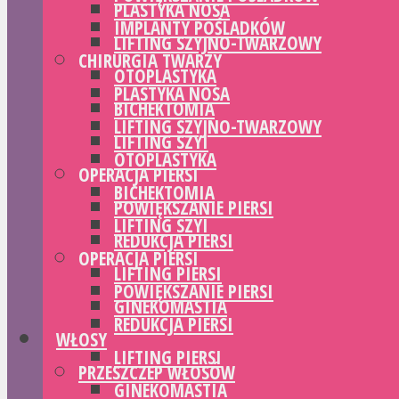
PLASTYKA NOSA
IMPLANTY POŚLADKÓW
LIFTING SZYJNO-TWARZOWY
CHIRURGIA TWARZY
OTOPLASTYKA
PLASTYKA NOSA
BICHEKTOMIA
LIFTING SZYJNO-TWARZOWY
LIFTING SZYI
OTOPLASTYKA
OPERACJA PIERSI
BICHEKTOMIA
POWIĘKSZANIE PIERSI
LIFTING SZYI
REDUKCJA PIERSI
OPERACJA PIERSI
LIFTING PIERSI
POWIĘKSZANIE PIERSI
GINEKOMASTIA
REDUKCJA PIERSI
WŁOSY
LIFTING PIERSI
PRZESZCZEP WŁOSÓW
GINEKOMASTIA