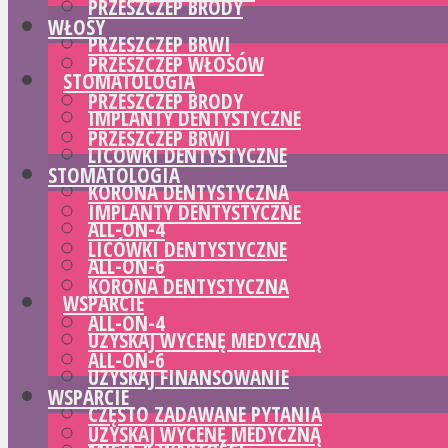
PRZESZCZEP BRODY
WŁOSY
PRZESZCZEP BRWI
PRZESZCZEP WŁOSÓW
STOMATOLOGIA
PRZESZCZEP BRODY
IMPLANTY DENTYSTYCZNE
PRZESZCZEP BRWI
LICÓWKI DENTYSTYCZNE
STOMATOLOGIA
KORONA DENTYSTYCZNA
IMPLANTY DENTYSTYCZNE
ALL-ON-4
LICÓWKI DENTYSTYCZNE
ALL-ON-6
KORONA DENTYSTYCZNA
WSPARCIE
ALL-ON-4
UZYSKAJ WYCENĘ MEDYCZNĄ
ALL-ON-6
UZYSKAJ FINANSOWANIE
WSPARCIE
CZĘSTO ZADAWANE PYTANIA
UZYSKAJ WYCENĘ MEDYCZNĄ