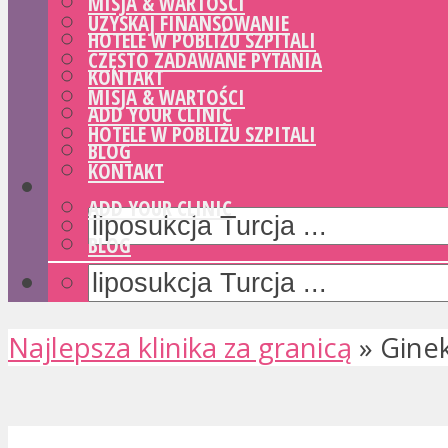
MISJA & WARTOŚCI
UZYSKAJ FINANSOWANIE
HOTELE W POBLIŻU SZPITALI
CZĘSTO ZADAWANE PYTANIA
KONTAKT
MISJA & WARTOŚCI
ADD YOUR CLINIC
HOTELE W POBLIŻU SZPITALI
BLOG
KONTAKT
ADD YOUR CLINIC
BLOG
Najlepsza klinika za granicą
»
Gine