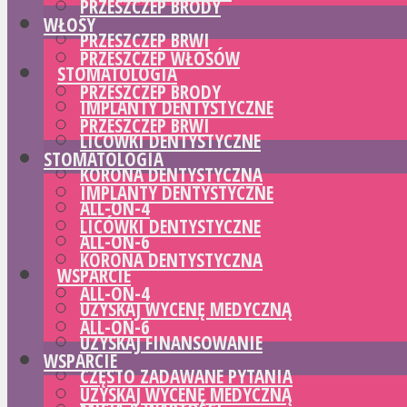
PRZESZCZEP BRODY
WŁOSY
PRZESZCZEP BRWI
PRZESZCZEP WŁOSÓW
STOMATOLOGIA
PRZESZCZEP BRODY
IMPLANTY DENTYSTYCZNE
PRZESZCZEP BRWI
LICÓWKI DENTYSTYCZNE
STOMATOLOGIA
KORONA DENTYSTYCZNA
IMPLANTY DENTYSTYCZNE
ALL-ON-4
LICÓWKI DENTYSTYCZNE
ALL-ON-6
KORONA DENTYSTYCZNA
WSPARCIE
ALL-ON-4
UZYSKAJ WYCENĘ MEDYCZNĄ
ALL-ON-6
UZYSKAJ FINANSOWANIE
WSPARCIE
CZĘSTO ZADAWANE PYTANIA
UZYSKAJ WYCENĘ MEDYCZNĄ