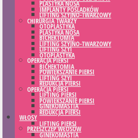
PLASTYKA NOSA
IMPLANTY POŚLADKÓW
LIFTING SZYJNO-TWARZOWY
CHIRURGIA TWARZY
OTOPLASTYKA
PLASTYKA NOSA
BICHEKTOMIA
LIFTING SZYJNO-TWARZOWY
LIFTING SZYI
OTOPLASTYKA
OPERACJA PIERSI
BICHEKTOMIA
POWIĘKSZANIE PIERSI
LIFTING SZYI
REDUKCJA PIERSI
OPERACJA PIERSI
LIFTING PIERSI
POWIĘKSZANIE PIERSI
GINEKOMASTIA
REDUKCJA PIERSI
WŁOSY
LIFTING PIERSI
PRZESZCZEP WŁOSÓW
GINEKOMASTIA