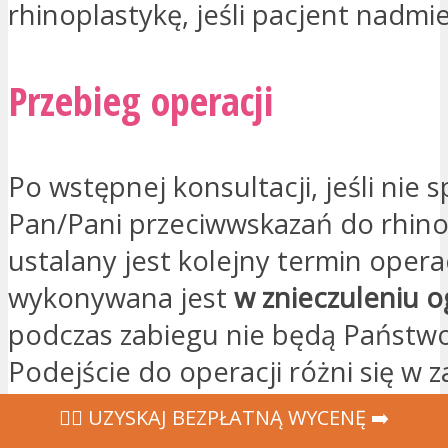
rhinoplastykę, jeśli pacjent nadmie
Przebieg operacji
Po wstępnej konsultacji, jeśli nie s
Pan/Pani przeciwwskazań do rhinop
ustalany jest kolejny termin opera
wykonywana jest
w znieczuleniu 
podczas zabiegu nie będą Państwo
Podejście do operacji różni się w 
tego, co należy poprawić.
‍👩‍⚕ UZYSKAJ BEZPŁATNĄ WYCENĘ ➡️