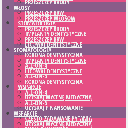
PRZESZCZEP BRODY
WŁOSY
PRZESZCZEP BRWI
PRZESZCZEP WŁOSÓW
STOMATOLOGIA
PRZESZCZEP BRODY
IMPLANTY DENTYSTYCZNE
PRZESZCZEP BRWI
LICÓWKI DENTYSTYCZNE
STOMATOLOGIA
KORONA DENTYSTYCZNA
IMPLANTY DENTYSTYCZNE
ALL-ON-4
LICÓWKI DENTYSTYCZNE
ALL-ON-6
KORONA DENTYSTYCZNA
WSPARCIE
ALL-ON-4
UZYSKAJ WYCENĘ MEDYCZNĄ
ALL-ON-6
UZYSKAJ FINANSOWANIE
WSPARCIE
CZĘSTO ZADAWANE PYTANIA
UZYSKAJ WYCENĘ MEDYCZNĄ