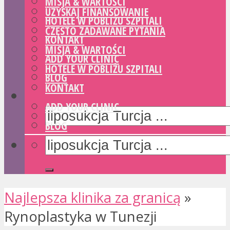
MISJA & WARTOŚCI
UZYSKAJ FINANSOWANIE
HOTELE W POBLIŻU SZPITALI
CZĘSTO ZADAWANE PYTANIA
KONTAKT
MISJA & WARTOŚCI
ADD YOUR CLINIC
HOTELE W POBLIŻU SZPITALI
BLOG
KONTAKT
ADD YOUR CLINIC
BLOG
Najlepsza klinika za granicą
»
Rynoplastyka w Tunezji