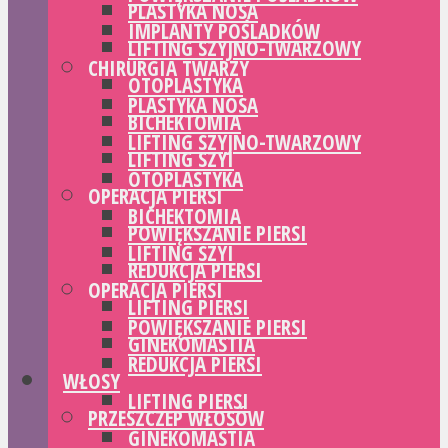
PLASTYKA NOSA
IMPLANTY POŚLADKÓW
LIFTING SZYJNO-TWARZOWY
CHIRURGIA TWARZY
OTOPLASTYKA
PLASTYKA NOSA
BICHEKTOMIA
LIFTING SZYJNO-TWARZOWY
LIFTING SZYI
OTOPLASTYKA
OPERACJA PIERSI
BICHEKTOMIA
POWIĘKSZANIE PIERSI
LIFTING SZYI
REDUKCJA PIERSI
OPERACJA PIERSI
LIFTING PIERSI
POWIĘKSZANIE PIERSI
GINEKOMASTIA
REDUKCJA PIERSI
WŁOSY
LIFTING PIERSI
PRZESZCZEP WŁOSÓW
GINEKOMASTIA