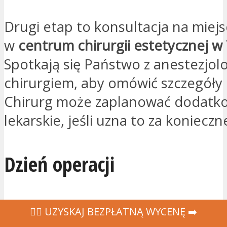
Drugi etap to konsultacja na miej
w
centrum chirurgii estetycznej w 
Spotkają się Państwo z anestezjol
chirurgiem, aby omówić szczegóły 
Chirurg może zaplanować dodatk
lekarskie, jeśli uzna to za konieczn
Dzień operacji
Plastyka piersi to zabieg trwając
‍👩‍⚕ UZYSKAJ BEZPŁATNĄ WYCENĘ ➡️
trzech godzin
. Czas trwania zależy 