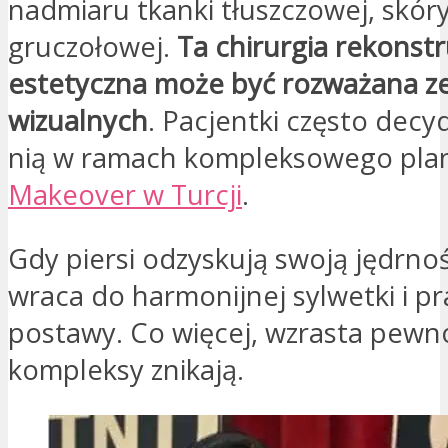
nadmiaru tkanki tłuszczowej, skóry 
gruczołowej.
Ta chirurgia rekonstr
estetyczna może być rozważana z
wizualnych
. Pacjentki często decyd
nią w ramach kompleksowego pl
Makeover w Turcji
.
Gdy piersi odzyskują swoją jędrnoś
wraca do harmonijnej sylwetki i p
postawy. Co więcej, wzrasta pewno
kompleksy znikają.