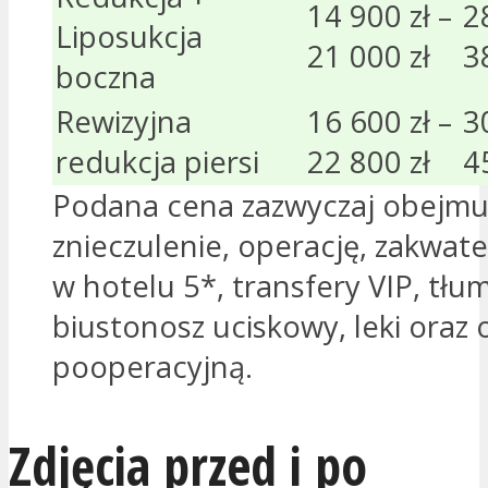
14 900 zł –
2
Liposukcja
21 000 zł
3
boczna
Rewizyjna
16 600 zł –
3
redukcja piersi
22 800 zł
4
Podana cena zazwyczaj obejmu
znieczulenie, operację, zakwat
w hotelu 5*, transfery VIP, tłu
biustonosz uciskowy, leki oraz 
pooperacyjną.
Zdjęcia przed i po