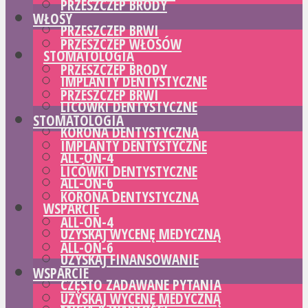
PRZESZCZEP BRODY
WŁOSY
PRZESZCZEP BRWI
PRZESZCZEP WŁOSÓW
STOMATOLOGIA
PRZESZCZEP BRODY
IMPLANTY DENTYSTYCZNE
PRZESZCZEP BRWI
LICÓWKI DENTYSTYCZNE
STOMATOLOGIA
KORONA DENTYSTYCZNA
IMPLANTY DENTYSTYCZNE
ALL-ON-4
LICÓWKI DENTYSTYCZNE
ALL-ON-6
KORONA DENTYSTYCZNA
WSPARCIE
ALL-ON-4
UZYSKAJ WYCENĘ MEDYCZNĄ
ALL-ON-6
UZYSKAJ FINANSOWANIE
WSPARCIE
CZĘSTO ZADAWANE PYTANIA
UZYSKAJ WYCENĘ MEDYCZNĄ