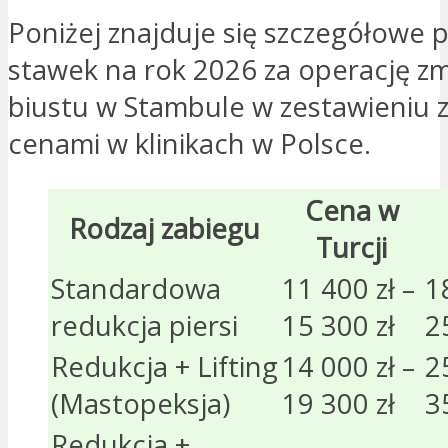
Poniżej znajduje się szczegółowe
stawek na rok 2026 za operację zm
biustu w Stambule w zestawieniu 
cenami w klinikach w Polsce.
Cena w
Rodzaj zabiegu
Turcji
Standardowa
11 400 zł –
1
redukcja piersi
15 300 zł
2
Redukcja + Lifting
14 000 zł –
2
(Mastopeksja)
19 300 zł
3
Redukcja +