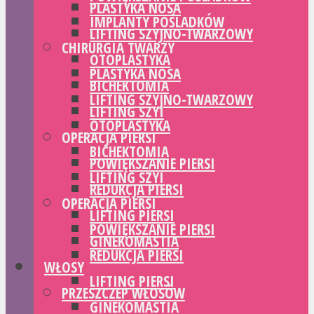
PLASTYKA NOSA
IMPLANTY POŚLADKÓW
LIFTING SZYJNO-TWARZOWY
CHIRURGIA TWARZY
OTOPLASTYKA
PLASTYKA NOSA
BICHEKTOMIA
LIFTING SZYJNO-TWARZOWY
LIFTING SZYI
OTOPLASTYKA
OPERACJA PIERSI
BICHEKTOMIA
POWIĘKSZANIE PIERSI
LIFTING SZYI
REDUKCJA PIERSI
OPERACJA PIERSI
LIFTING PIERSI
POWIĘKSZANIE PIERSI
GINEKOMASTIA
REDUKCJA PIERSI
WŁOSY
LIFTING PIERSI
PRZESZCZEP WŁOSÓW
GINEKOMASTIA