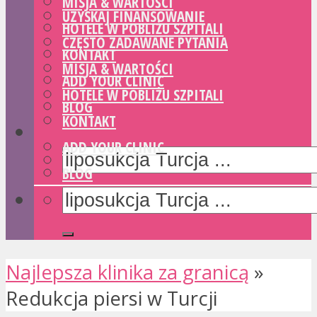
MISJA & WARTOŚCI
UZYSKAJ FINANSOWANIE
HOTELE W POBLIŻU SZPITALI
CZĘSTO ZADAWANE PYTANIA
KONTAKT
MISJA & WARTOŚCI
ADD YOUR CLINIC
HOTELE W POBLIŻU SZPITALI
BLOG
KONTAKT
ADD YOUR CLINIC
BLOG
Najlepsza klinika za granicą
»
Redukcja piersi w Turcji