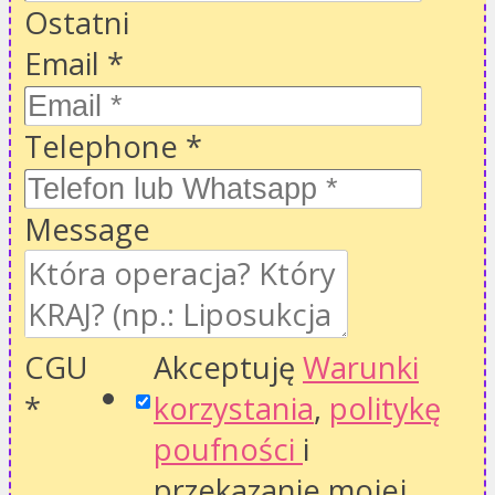
Ostatni
Email
*
Telephone
*
Message
CGU
Akceptuję
Warunki
*
korzystania
,
politykę
poufności
i
przekazanie mojej