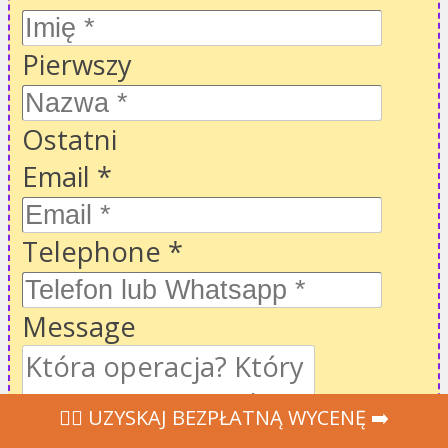
Pierwszy
Ostatni
Email
*
Telephone
*
Message
‍👩‍⚕ UZYSKAJ BEZPŁATNĄ WYCENĘ ➡️