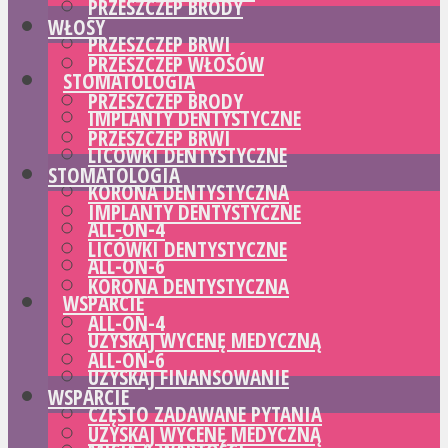
PRZESZCZEP BRODY
WŁOSY
PRZESZCZEP BRWI
PRZESZCZEP WŁOSÓW
STOMATOLOGIA
PRZESZCZEP BRODY
IMPLANTY DENTYSTYCZNE
PRZESZCZEP BRWI
LICÓWKI DENTYSTYCZNE
STOMATOLOGIA
KORONA DENTYSTYCZNA
IMPLANTY DENTYSTYCZNE
ALL-ON-4
LICÓWKI DENTYSTYCZNE
ALL-ON-6
KORONA DENTYSTYCZNA
WSPARCIE
ALL-ON-4
UZYSKAJ WYCENĘ MEDYCZNĄ
ALL-ON-6
UZYSKAJ FINANSOWANIE
WSPARCIE
CZĘSTO ZADAWANE PYTANIA
UZYSKAJ WYCENĘ MEDYCZNĄ