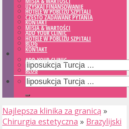
MISJA & WARTOŚCI
UZYSKAJ FINANSOWANIE
HOTELE W POBLIŻU SZPITALI
CZĘSTO ZADAWANE PYTANIA
KONTAKT
MISJA & WARTOŚCI
ADD YOUR CLINIC
HOTELE W POBLIŻU SZPITALI
BLOG
KONTAKT
ADD YOUR CLINIC
BLOG
Najlepsza klinika za granicą
»
Chirurgia estetyczna
»
Brazylijski