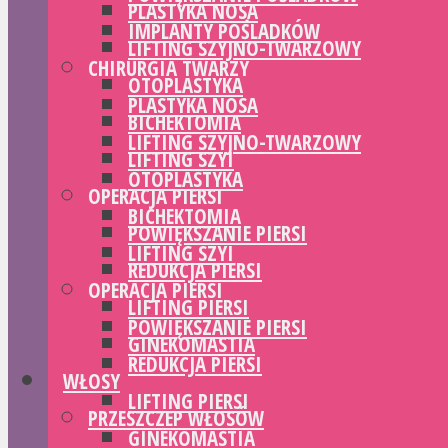
PLASTYKA NOSA
IMPLANTY POŚLADKÓW
LIFTING SZYJNO-TWARZOWY
CHIRURGIA TWARZY
OTOPLASTYKA
PLASTYKA NOSA
BICHEKTOMIA
LIFTING SZYJNO-TWARZOWY
LIFTING SZYI
OTOPLASTYKA
OPERACJA PIERSI
BICHEKTOMIA
POWIĘKSZANIE PIERSI
LIFTING SZYI
REDUKCJA PIERSI
OPERACJA PIERSI
LIFTING PIERSI
POWIĘKSZANIE PIERSI
GINEKOMASTIA
REDUKCJA PIERSI
WŁOSY
LIFTING PIERSI
PRZESZCZEP WŁOSÓW
GINEKOMASTIA