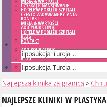
MISJA & WARTOŚCI
UZYSKAJ FINANSOWANIE
HOTELE W POBLIŻU SZPITALI
CZĘSTO ZADAWANE PYTANIA
KONTAKT
MISJA & WARTOŚCI
ADD YOUR CLINIC
HOTELE W POBLIŻU SZPITALI
BLOG
KONTAKT
ADD YOUR CLINIC
BLOG
Najlepsza klinika za granicą
»
Chiru
NAJLEPSZE KLINIKI W PLASTYK