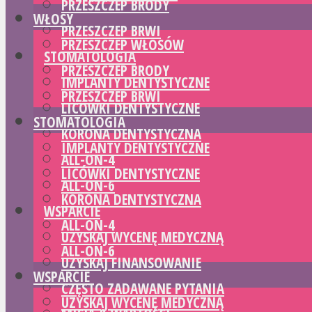
PRZESZCZEP BRODY
WŁOSY
PRZESZCZEP BRWI
PRZESZCZEP WŁOSÓW
STOMATOLOGIA
PRZESZCZEP BRODY
IMPLANTY DENTYSTYCZNE
PRZESZCZEP BRWI
LICÓWKI DENTYSTYCZNE
STOMATOLOGIA
KORONA DENTYSTYCZNA
IMPLANTY DENTYSTYCZNE
ALL-ON-4
LICÓWKI DENTYSTYCZNE
ALL-ON-6
KORONA DENTYSTYCZNA
WSPARCIE
ALL-ON-4
UZYSKAJ WYCENĘ MEDYCZNĄ
ALL-ON-6
UZYSKAJ FINANSOWANIE
WSPARCIE
CZĘSTO ZADAWANE PYTANIA
UZYSKAJ WYCENĘ MEDYCZNĄ