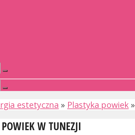
rgia estetyczna
»
Plastyka powiek
A POWIEK W TUNEZJI