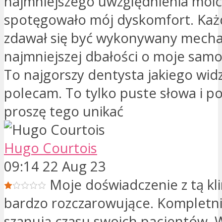
najmniejszego uwzględnienia moi
spotęgowało mój dyskomfort. Każ
zdawał się być wykonywany mechan
najmniejszej dbałości o moje sam
To najgorszy dentysta jakiego widz
polecam. To tylko puste słowa i poz
proszę tego unikać
Hugo Courtois
09:14 22 Aug 23
Moje doświadczenie z tą kli
bardzo rozczarowujące. Kompletni
szanują czasu swoich pacjentów. W