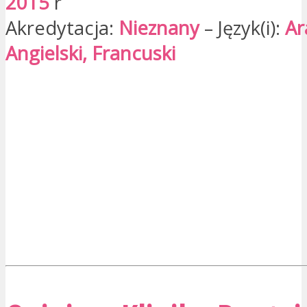
2015
r
Akredytacja:
Nieznany
– Język(i):
Ar
Angielski, Francuski