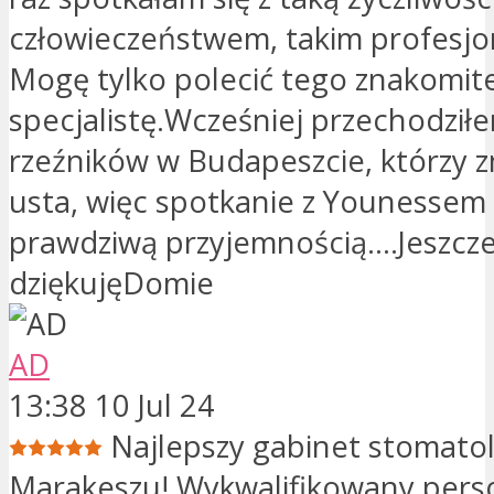
człowieczeństwem, takim profesj
Mogę tylko polecić tego znakomit
specjalistę.Wcześniej przechodził
rzeźników w Budapeszcie, którzy z
usta, więc spotkanie z Younessem
prawdziwą przyjemnością….Jeszcze
dziękujęDomie
AD
13:38 10 Jul 24
Najlepszy gabinet stomato
Marakeszu! Wykwalifikowany perso