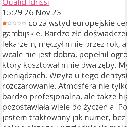
Oualid Idrissi
15:29 26 Nov 23
co za wstyd europejskie cen
gambijskie. Bardzo złe doświadcze
lekarzem, męczył mnie przez rok, a
wcale nie jest dobra, popełnił ogr
który kosztował mnie dwa zęby. Myś
pieniądzach. Wizyta u tego dentys
rozczarowanie. Atmosfera nie tylk
bardzo profesjonalna, ale także hi
pozostawiała wiele do życzenia. Po
jestem traktowany jak numer, bez