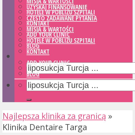
MISJA & WARTOŚCI
UZYSKAJ FINANSOWANIE
HOTELE W POBLIŻU SZPITALI
CZĘSTO ZADAWANE PYTANIA
KONTAKT
MISJA & WARTOŚCI
ADD YOUR CLINIC
HOTELE W POBLIŻU SZPITALI
BLOG
KONTAKT
ADD YOUR CLINIC
BLOG
Najlepsza klinika za granicą
»
Klinika Dentaire Targa