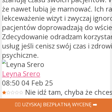
że nawet lubią je marnować. Ich r
lekceważenie wizyt i zwyczaj igno
pacjentów doprowadzają do wściek
Zdecydowanie odradzam korzystani
usług jeśli cenisz swój czas i zdrow
psychiczne.
Leyna Srero
08:50 04 Feb 25
Nie idź tam, chyba że chces
pieniądze! Wszystko wydaje się ide
‍👩‍⚕ UZYSKAJ BEZPŁATNĄ WYCENĘ ➡️
mój ząb nie jest leczony i źle mnie 