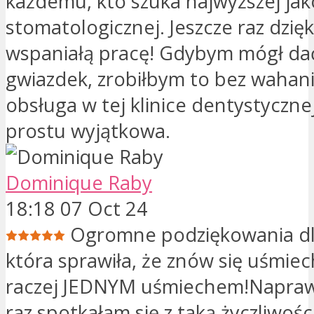
każdemu, kto szuka najwyższej jako
stomatologicznej. Jeszcze raz dzięk
wspaniałą pracę! Gdybym mógł dać 
gwiazdek, zrobiłbym to bez wahan
obsługa w tej klinice dentystycznej
prostu wyjątkowa.
Dominique Raby
18:18 07 Oct 24
Ogromne podziękowania dl
która sprawiła, że ​​znów się uśmie
raczej JEDNYM uśmiechem!Napraw
raz spotkałam się z taką życzliwośc