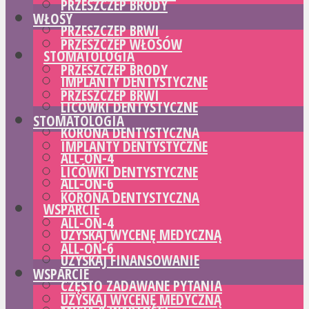
PRZESZCZEP BRODY
WŁOSY
PRZESZCZEP BRWI
PRZESZCZEP WŁOSÓW
STOMATOLOGIA
PRZESZCZEP BRODY
IMPLANTY DENTYSTYCZNE
PRZESZCZEP BRWI
LICÓWKI DENTYSTYCZNE
STOMATOLOGIA
KORONA DENTYSTYCZNA
IMPLANTY DENTYSTYCZNE
ALL-ON-4
LICÓWKI DENTYSTYCZNE
ALL-ON-6
KORONA DENTYSTYCZNA
WSPARCIE
ALL-ON-4
UZYSKAJ WYCENĘ MEDYCZNĄ
ALL-ON-6
UZYSKAJ FINANSOWANIE
WSPARCIE
CZĘSTO ZADAWANE PYTANIA
UZYSKAJ WYCENĘ MEDYCZNĄ