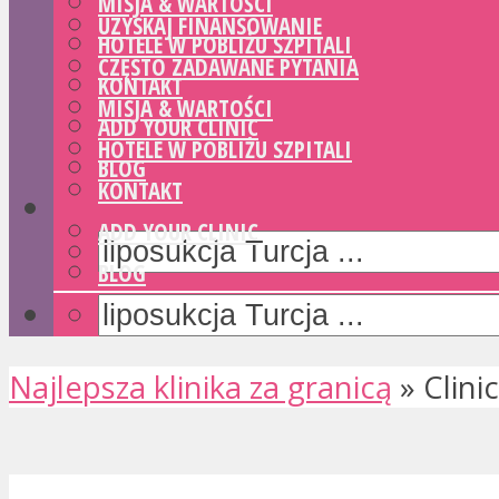
MISJA & WARTOŚCI
UZYSKAJ FINANSOWANIE
HOTELE W POBLIŻU SZPITALI
CZĘSTO ZADAWANE PYTANIA
KONTAKT
MISJA & WARTOŚCI
ADD YOUR CLINIC
HOTELE W POBLIŻU SZPITALI
BLOG
KONTAKT
ADD YOUR CLINIC
BLOG
Najlepsza klinika za granicą
»
Clini