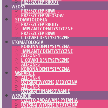
PRZESZCZEP BRODY
WŁOSY
PRZESZCZEP BRWI
PRZESZCZEP WŁOSÓW
STOMATOLOGIA
PRZESZCZEP BRODY
IMPLANTY DENTYSTYCZNE
PRZESZCZEP BRWI
LICÓWKI DENTYSTYCZNE
STOMATOLOGIA
KORONA DENTYSTYCZNA
IMPLANTY DENTYSTYCZNE
ALL-ON-4
LICÓWKI DENTYSTYCZNE
ALL-ON-6
KORONA DENTYSTYCZNA
WSPARCIE
ALL-ON-4
UZYSKAJ WYCENĘ MEDYCZNĄ
ALL-ON-6
UZYSKAJ FINANSOWANIE
WSPARCIE
CZĘSTO ZADAWANE PYTANIA
UZYSKAJ WYCENĘ MEDYCZNĄ