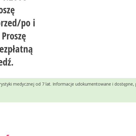
oszę
przed/po i
 Proszę
bezpłatną
edź.
urystyki medycznej od 7 lat. Informacje udokumentowane i dostępne,