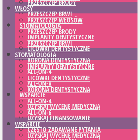
PRZESZCZEP BRODY
WŁOSY
PRZESZCZEP BRWI
PRZESZCZEP WŁOSÓW
STOMATOLOGIA
PRZESZCZEP BRODY
IMPLANTY DENTYSTYCZNE
PRZESZCZEP BRWI
LICÓWKI DENTYSTYCZNE
STOMATOLOGIA
KORONA DENTYSTYCZNA
IMPLANTY DENTYSTYCZNE
ALL-ON-4
LICÓWKI DENTYSTYCZNE
ALL-ON-6
KORONA DENTYSTYCZNA
WSPARCIE
ALL-ON-4
UZYSKAJ WYCENĘ MEDYCZNĄ
ALL-ON-6
UZYSKAJ FINANSOWANIE
WSPARCIE
CZĘSTO ZADAWANE PYTANIA
UZYSKAJ WYCENĘ MEDYCZNĄ