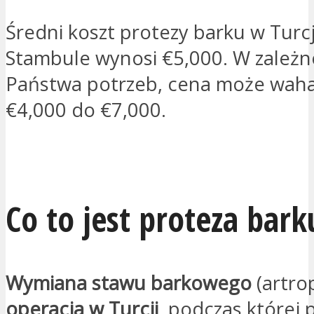
Średni koszt protezy barku w Turcj
Stambule wynosi €5,000. W zależn
Państwa potrzeb, cena może waha
€4,000 do €7,000.
JESTEM ZAINTERESOWANY
Co to jest proteza bark
Wymiana stawu barkowego
(artro
operacja w Turcji
, podczas której 