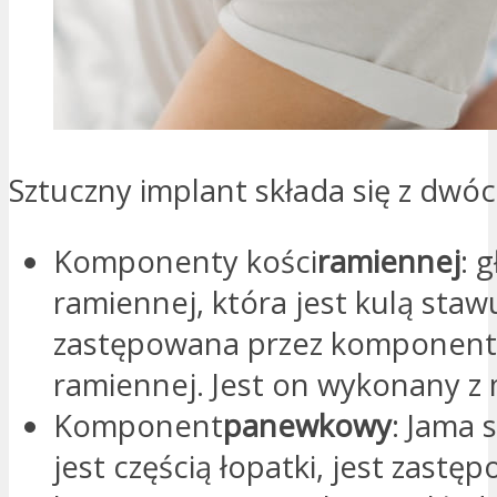
Sztuczny implant składa się z dwóc
Komponenty kości
ramiennej
: 
ramiennej, która jest kulą stawu
zastępowana przez komponent 
ramiennej. Jest on wykonany z 
Komponent
panewkowy
: Jama 
jest częścią łopatki, jest zastę