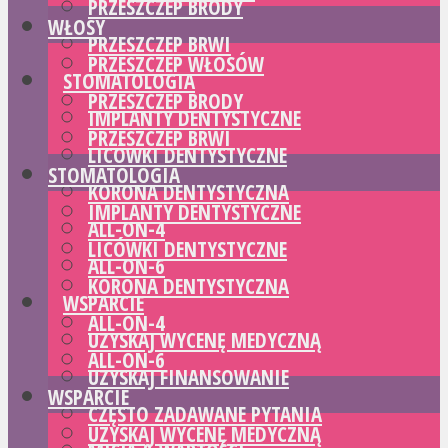
PRZESZCZEP BRODY
WŁOSY
PRZESZCZEP BRWI
PRZESZCZEP WŁOSÓW
STOMATOLOGIA
PRZESZCZEP BRODY
IMPLANTY DENTYSTYCZNE
PRZESZCZEP BRWI
LICÓWKI DENTYSTYCZNE
STOMATOLOGIA
KORONA DENTYSTYCZNA
IMPLANTY DENTYSTYCZNE
ALL-ON-4
LICÓWKI DENTYSTYCZNE
ALL-ON-6
KORONA DENTYSTYCZNA
WSPARCIE
ALL-ON-4
UZYSKAJ WYCENĘ MEDYCZNĄ
ALL-ON-6
UZYSKAJ FINANSOWANIE
WSPARCIE
CZĘSTO ZADAWANE PYTANIA
UZYSKAJ WYCENĘ MEDYCZNĄ