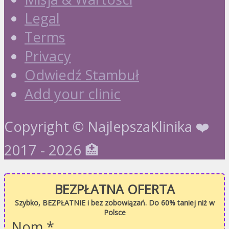
Legal
Terms
Privacy
Odwiedź Stambuł
Add your clinic
Copyright © NajlepszaKlinika ❤️
2017 - 2026 🏥
BEZPŁATNA OFERTA
Szybko, BEZPŁATNIE i bez zobowiązań. Do 60% taniej niż w
Polsce
Nom
*