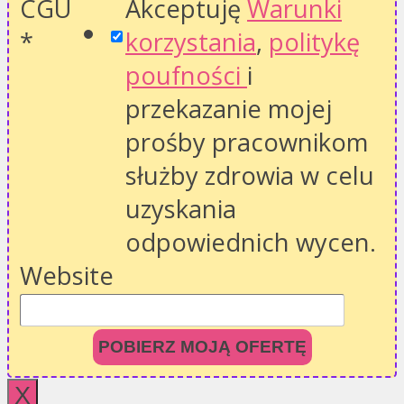
CGU
Akceptuję
Warunki
*
korzystania
,
politykę
poufności
i
przekazanie mojej
prośby pracownikom
służby zdrowia w celu
uzyskania
odpowiednich wycen.
Website
POBIERZ MOJĄ OFERTĘ
X