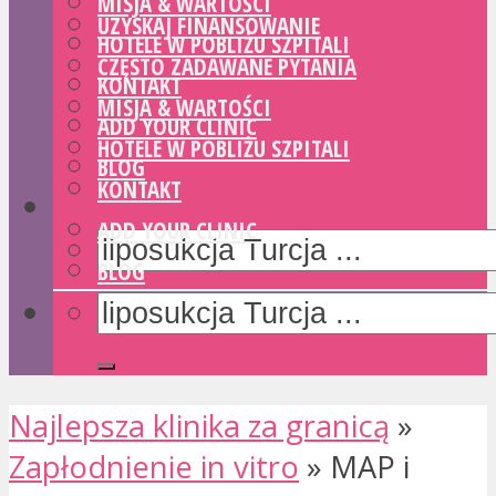
MISJA & WARTOŚCI
UZYSKAJ FINANSOWANIE
HOTELE W POBLIŻU SZPITALI
CZĘSTO ZADAWANE PYTANIA
KONTAKT
MISJA & WARTOŚCI
ADD YOUR CLINIC
HOTELE W POBLIŻU SZPITALI
BLOG
KONTAKT
ADD YOUR CLINIC
BLOG
Najlepsza klinika za granicą
»
Zapłodnienie in vitro
»
MAP i