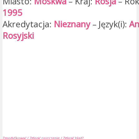
Miasto:
Moskwa
– Kraj:
Rosja
– Rok
1995
Akredytacja:
Nieznany
– Język(i):
An
Rosyjski
Zmodyfikować / Zgłosić roszczenie / Zgłosić błąd?