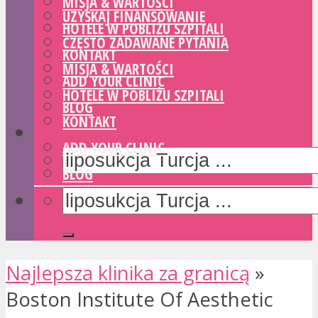
MISJA & WARTOŚCI
UZYSKAJ FINANSOWANIE
HOTELE W POBLIŻU SZPITALI
CZĘSTO ZADAWANE PYTANIA
KONTAKT
MISJA & WARTOŚCI
ADD YOUR CLINIC
HOTELE W POBLIŻU SZPITALI
BLOG
KONTAKT
ADD YOUR CLINIC
BLOG
Najlepsza klinika za granicą
»
Boston Institute Of Aesthetic