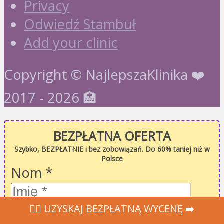
Privacy
Odwiedź Stambuł
Add your clinic
Copyright © NajlepszaKlinika ❤️
2017 - 2026 🏥
BEZPŁATNA OFERTA
Szybko, BEZPŁATNIE i bez zobowiązań. Do 60% taniej niż w
Polsce
Nom
*
Pierwszy
‍👩‍⚕ UZYSKAJ BEZPŁATNĄ WYCENĘ ➡️