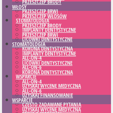
PRZESZCZEP BRODY
WŁOSY
PRZESZCZEP BRWI
PRZESZCZEP WŁOSÓW
STOMATOLOGIA
PRZESZCZEP BRODY
IMPLANTY DENTYSTYCZNE
PRZESZCZEP BRWI
LICÓWKI DENTYSTYCZNE
STOMATOLOGIA
KORONA DENTYSTYCZNA
IMPLANTY DENTYSTYCZNE
ALL-ON-4
LICÓWKI DENTYSTYCZNE
ALL-ON-6
KORONA DENTYSTYCZNA
WSPARCIE
ALL-ON-4
UZYSKAJ WYCENĘ MEDYCZNĄ
ALL-ON-6
UZYSKAJ FINANSOWANIE
WSPARCIE
CZĘSTO ZADAWANE PYTANIA
UZYSKAJ WYCENĘ MEDYCZNĄ