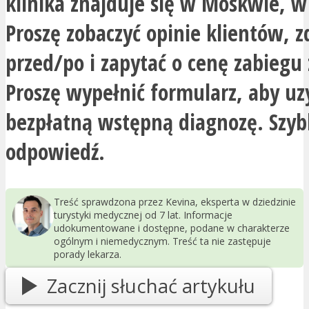
klinika znajduje się w Moskwie, w 
Proszę zobaczyć opinie klientów, z
przed/po i zapytać o cenę zabiegu 
Proszę wypełnić formularz, aby uz
bezpłatną wstępną diagnozę. Szyb
odpowiedź.
Treść sprawdzona przez Kevina, eksperta w dziedzinie
turystyki medycznej od 7 lat. Informacje
udokumentowane i dostępne, podane w charakterze
ogólnym i niemedycznym. Treść ta nie zastępuje
porady lekarza.
Zacznij słuchać artykułu