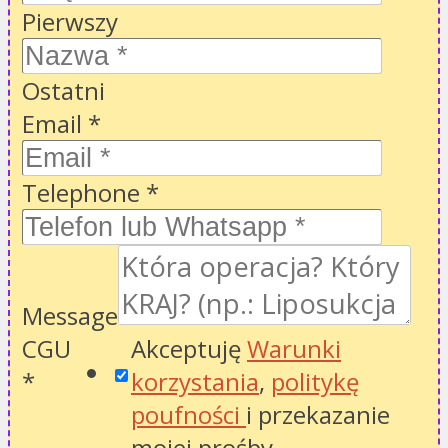
Pierwszy
Ostatni
Email
*
Telephone
*
Message
CGU
Akceptuję
Warunki
*
korzystania
,
politykę
poufności
i przekazanie
mojej prośby