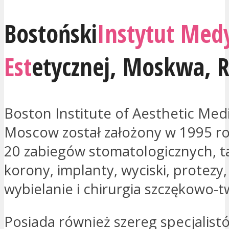
Bostoński
Instytut Med
Est
etycznej,
Moskwa
,
R
Boston Institute of Aesthetic Med
Moscow został założony w 1995 ro
20 zabiegów stomatologicznych, ta
korony, implanty, wyciski, protezy,
wybielanie i chirurgia szczękowo-
Posiada również szereg specjalist