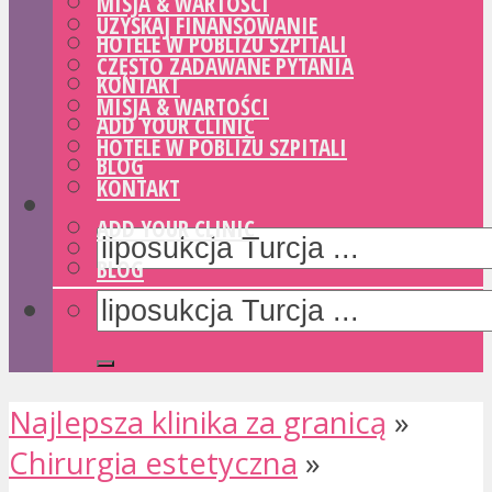
MISJA & WARTOŚCI
UZYSKAJ FINANSOWANIE
HOTELE W POBLIŻU SZPITALI
CZĘSTO ZADAWANE PYTANIA
KONTAKT
MISJA & WARTOŚCI
ADD YOUR CLINIC
HOTELE W POBLIŻU SZPITALI
BLOG
KONTAKT
ADD YOUR CLINIC
BLOG
Najlepsza klinika za granicą
»
Chirurgia estetyczna
»