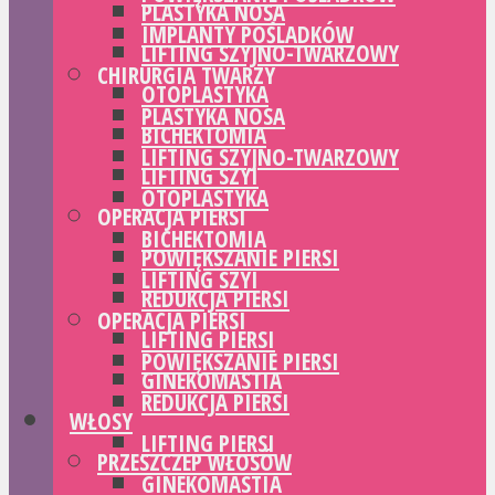
PLASTYKA NOSA
IMPLANTY POŚLADKÓW
LIFTING SZYJNO-TWARZOWY
CHIRURGIA TWARZY
OTOPLASTYKA
PLASTYKA NOSA
BICHEKTOMIA
LIFTING SZYJNO-TWARZOWY
LIFTING SZYI
OTOPLASTYKA
OPERACJA PIERSI
BICHEKTOMIA
POWIĘKSZANIE PIERSI
LIFTING SZYI
REDUKCJA PIERSI
OPERACJA PIERSI
LIFTING PIERSI
POWIĘKSZANIE PIERSI
GINEKOMASTIA
REDUKCJA PIERSI
WŁOSY
LIFTING PIERSI
PRZESZCZEP WŁOSÓW
GINEKOMASTIA