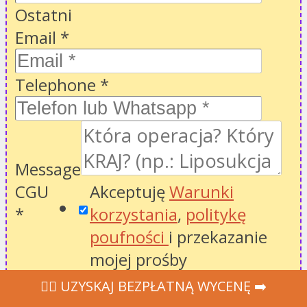
Ostatni
Email
*
Telephone
*
Message
CGU
Akceptuję
Warunki
*
korzystania
,
politykę
poufności
i przekazanie
mojej prośby
pracownikom służby
‍👩‍⚕ UZYSKAJ BEZPŁATNĄ WYCENĘ ➡️
zdrowia w celu uzyskania