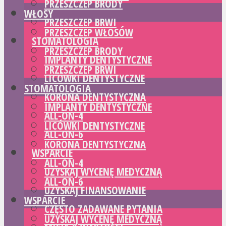
PRZESZCZEP BRODY
WŁOSY
PRZESZCZEP BRWI
PRZESZCZEP WŁOSÓW
STOMATOLOGIA
PRZESZCZEP BRODY
IMPLANTY DENTYSTYCZNE
PRZESZCZEP BRWI
LICÓWKI DENTYSTYCZNE
STOMATOLOGIA
KORONA DENTYSTYCZNA
IMPLANTY DENTYSTYCZNE
ALL-ON-4
LICÓWKI DENTYSTYCZNE
ALL-ON-6
KORONA DENTYSTYCZNA
WSPARCIE
ALL-ON-4
UZYSKAJ WYCENĘ MEDYCZNĄ
ALL-ON-6
UZYSKAJ FINANSOWANIE
WSPARCIE
CZĘSTO ZADAWANE PYTANIA
UZYSKAJ WYCENĘ MEDYCZNĄ