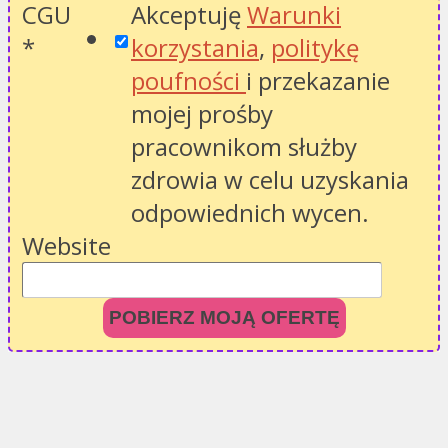
CGU
Akceptuję
Warunki
*
korzystania
,
politykę
poufności
i przekazanie
mojej prośby
pracownikom służby
zdrowia w celu uzyskania
odpowiednich wycen.
Website
POBIERZ MOJĄ OFERTĘ