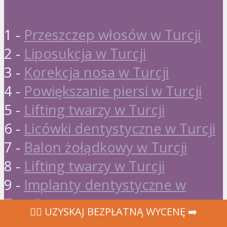
1 -
Przeszczep włosów w Turcji
2 -
Liposukcja w Turcji
3 -
Korekcja nosa w Turcji
4 -
Powiększanie piersi w Turcji
5 -
Lifting twarzy w Turcji
6 -
Licówki dentystyczne w Turcji
7 -
Balon żołądkowy w Turcji
8 -
Lifting twarzy w Turcji
9 -
Implanty dentystyczne w
Turcji
‍👩‍⚕ UZYSKAJ BEZPŁATNĄ WYCENĘ ➡️
10 -
Plastyka powiek w Turcji