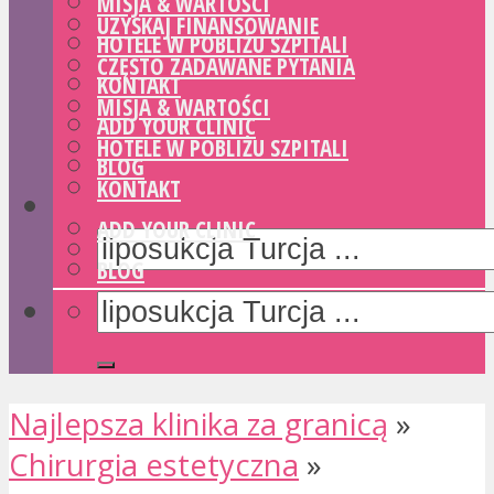
MISJA & WARTOŚCI
UZYSKAJ FINANSOWANIE
HOTELE W POBLIŻU SZPITALI
CZĘSTO ZADAWANE PYTANIA
KONTAKT
MISJA & WARTOŚCI
ADD YOUR CLINIC
HOTELE W POBLIŻU SZPITALI
BLOG
KONTAKT
ADD YOUR CLINIC
BLOG
Najlepsza klinika za granicą
»
Chirurgia estetyczna
»