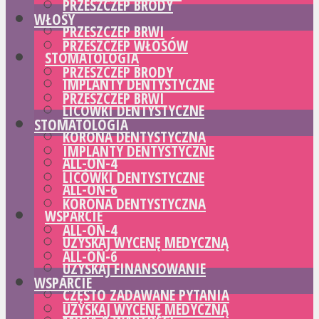
PRZESZCZEP BRODY
WŁOSY
PRZESZCZEP BRWI
PRZESZCZEP WŁOSÓW
STOMATOLOGIA
PRZESZCZEP BRODY
IMPLANTY DENTYSTYCZNE
PRZESZCZEP BRWI
LICÓWKI DENTYSTYCZNE
STOMATOLOGIA
KORONA DENTYSTYCZNA
IMPLANTY DENTYSTYCZNE
ALL-ON-4
LICÓWKI DENTYSTYCZNE
ALL-ON-6
KORONA DENTYSTYCZNA
WSPARCIE
ALL-ON-4
UZYSKAJ WYCENĘ MEDYCZNĄ
ALL-ON-6
UZYSKAJ FINANSOWANIE
WSPARCIE
CZĘSTO ZADAWANE PYTANIA
UZYSKAJ WYCENĘ MEDYCZNĄ