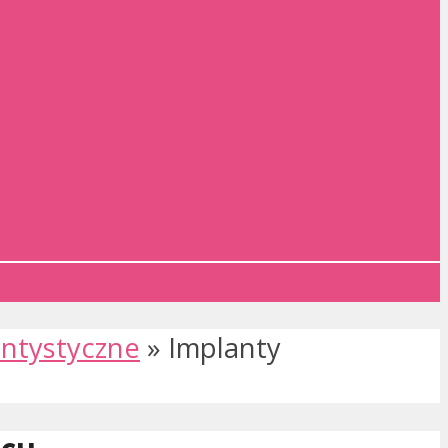
entystyczne
»
Implanty