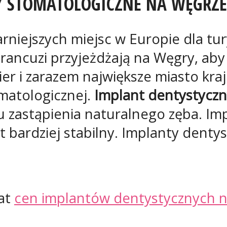
TY STOMATOLOGICZNE NA WĘGRZ
rniejszych miejsc w Europie dla tur
rancuzi przyjeżdżają na Węgry, ab
ier i zarazem największe miasto kraj
omatologicznej.
Implant dentystycz
u zastąpienia naturalnego zęba. Imp
jest bardziej stabilny. Implanty den
mat
cen implantów dentystycznych 