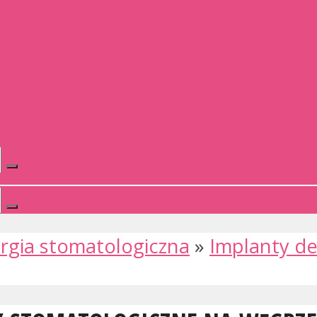
rgia stomatologiczna
»
Implanty d