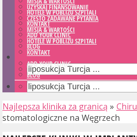
MISJA & WARTOŚCI
UZYSKAJ FINANSOWANIE
HOTELE W POBLIŻU SZPITALI
CZĘSTO ZADAWANE PYTANIA
KONTAKT
MISJA & WARTOŚCI
ADD YOUR CLINIC
HOTELE W POBLIŻU SZPITALI
BLOG
KONTAKT
ADD YOUR CLINIC
BLOG
Najlepsza klinika za granicą
»
Chiru
stomatologiczne na Węgrzech