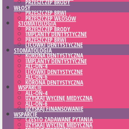
PRZESZCZEP BRODY
WŁOSY
PRZESZCZEP BRWI
PRZESZCZEP WŁOSÓW
STOMATOLOGIA
PRZESZCZEP BRODY
IMPLANTY DENTYSTYCZNE
PRZESZCZEP BRWI
LICÓWKI DENTYSTYCZNE
STOMATOLOGIA
KORONA DENTYSTYCZNA
IMPLANTY DENTYSTYCZNE
ALL-ON-4
LICÓWKI DENTYSTYCZNE
ALL-ON-6
KORONA DENTYSTYCZNA
WSPARCIE
ALL-ON-4
UZYSKAJ WYCENĘ MEDYCZNĄ
ALL-ON-6
UZYSKAJ FINANSOWANIE
WSPARCIE
CZĘSTO ZADAWANE PYTANIA
UZYSKAJ WYCENĘ MEDYCZNĄ