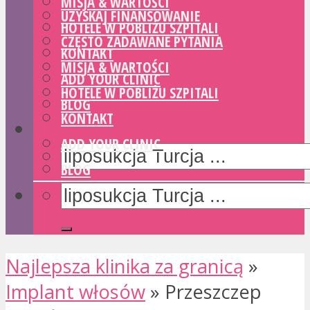
MISJA & WARTOŚCI
UZYSKAJ FINANSOWANIE
HOTELE W POBLIŻU SZPITALI
CZĘSTO ZADAWANE PYTANIA
KONTAKT
MISJA & WARTOŚCI
ADD YOUR CLINIC
HOTELE W POBLIŻU SZPITALI
BLOG
KONTAKT
ADD YOUR CLINIC
BLOG
Najlepsza klinika za granicą
»
Implant włosów
»
Przeszczep