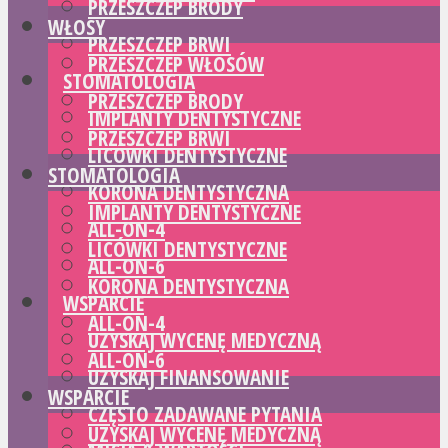
PRZESZCZEP BRODY
WŁOSY
PRZESZCZEP BRWI
PRZESZCZEP WŁOSÓW
STOMATOLOGIA
PRZESZCZEP BRODY
IMPLANTY DENTYSTYCZNE
PRZESZCZEP BRWI
LICÓWKI DENTYSTYCZNE
STOMATOLOGIA
KORONA DENTYSTYCZNA
IMPLANTY DENTYSTYCZNE
ALL-ON-4
LICÓWKI DENTYSTYCZNE
ALL-ON-6
KORONA DENTYSTYCZNA
WSPARCIE
ALL-ON-4
UZYSKAJ WYCENĘ MEDYCZNĄ
ALL-ON-6
UZYSKAJ FINANSOWANIE
WSPARCIE
CZĘSTO ZADAWANE PYTANIA
UZYSKAJ WYCENĘ MEDYCZNĄ