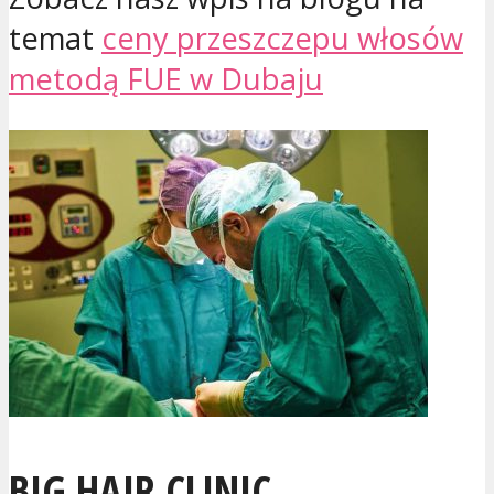
temat
ceny przeszczepu włosów
metodą FUE w Dubaju
BIG HAIR CLINIC