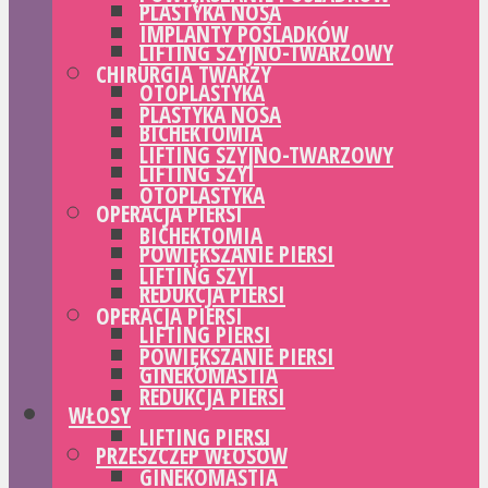
PLASTYKA NOSA
IMPLANTY POŚLADKÓW
LIFTING SZYJNO-TWARZOWY
CHIRURGIA TWARZY
OTOPLASTYKA
PLASTYKA NOSA
BICHEKTOMIA
LIFTING SZYJNO-TWARZOWY
LIFTING SZYI
OTOPLASTYKA
OPERACJA PIERSI
BICHEKTOMIA
POWIĘKSZANIE PIERSI
LIFTING SZYI
REDUKCJA PIERSI
OPERACJA PIERSI
LIFTING PIERSI
POWIĘKSZANIE PIERSI
GINEKOMASTIA
REDUKCJA PIERSI
WŁOSY
LIFTING PIERSI
PRZESZCZEP WŁOSÓW
GINEKOMASTIA