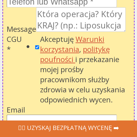
Message
CGU
Akceptuję
Warunki
*
korzystania
,
politykę
poufności
i przekazanie
mojej prośby
pracownikom służby
zdrowia w celu uzyskania
odpowiednich wycen.
Email
‍👩‍⚕ UZYSKAJ BEZPŁATNĄ WYCENĘ ➡️
POBIERZ MOJĄ OFERTĘ