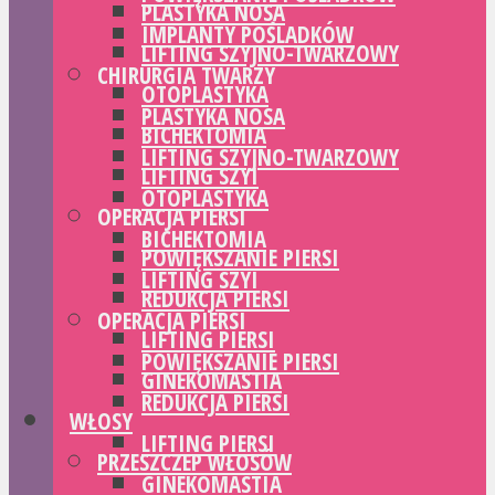
PLASTYKA NOSA
IMPLANTY POŚLADKÓW
LIFTING SZYJNO-TWARZOWY
CHIRURGIA TWARZY
OTOPLASTYKA
PLASTYKA NOSA
BICHEKTOMIA
LIFTING SZYJNO-TWARZOWY
LIFTING SZYI
OTOPLASTYKA
OPERACJA PIERSI
BICHEKTOMIA
POWIĘKSZANIE PIERSI
LIFTING SZYI
REDUKCJA PIERSI
OPERACJA PIERSI
LIFTING PIERSI
POWIĘKSZANIE PIERSI
GINEKOMASTIA
REDUKCJA PIERSI
WŁOSY
LIFTING PIERSI
PRZESZCZEP WŁOSÓW
GINEKOMASTIA