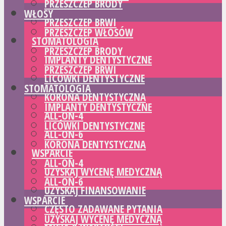
PRZESZCZEP BRODY
WŁOSY
PRZESZCZEP BRWI
PRZESZCZEP WŁOSÓW
STOMATOLOGIA
PRZESZCZEP BRODY
IMPLANTY DENTYSTYCZNE
PRZESZCZEP BRWI
LICÓWKI DENTYSTYCZNE
STOMATOLOGIA
KORONA DENTYSTYCZNA
IMPLANTY DENTYSTYCZNE
ALL-ON-4
LICÓWKI DENTYSTYCZNE
ALL-ON-6
KORONA DENTYSTYCZNA
WSPARCIE
ALL-ON-4
UZYSKAJ WYCENĘ MEDYCZNĄ
ALL-ON-6
UZYSKAJ FINANSOWANIE
WSPARCIE
CZĘSTO ZADAWANE PYTANIA
UZYSKAJ WYCENĘ MEDYCZNĄ