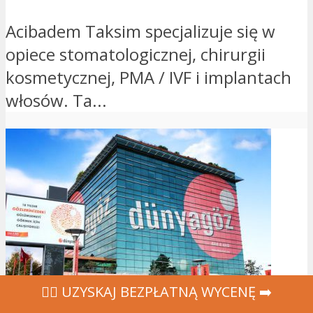
Acibadem Taksim specjalizuje się w
opiece stomatologicznej, chirurgii
kosmetycznej, PMA / IVF i implantach
włosów. Ta...
‍👩‍⚕ UZYSKAJ BEZPŁATNĄ WYCENĘ ➡️