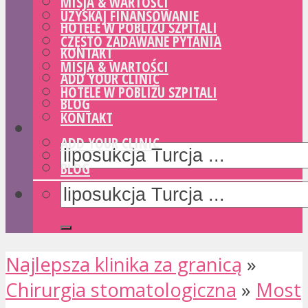
MISJA & WARTOŚCI
UZYSKAJ FINANSOWANIE
HOTELE W POBLIŻU SZPITALI
CZĘSTO ZADAWANE PYTANIA
KONTAKT
MISJA & WARTOŚCI
ADD YOUR CLINIC
HOTELE W POBLIŻU SZPITALI
BLOG
KONTAKT
ADD YOUR CLINIC
BLOG
Najlepsza klinika za granicą
»
Chirurgia stomatologiczna
»
Most